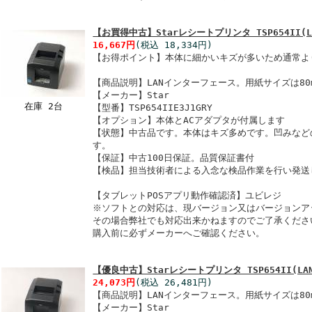
【お買得中古】Starレシートプリンタ TSP654II(L
16,667円
(税込 18,334円)
【お得ポイント】本体に細かいキズが多いため通常よ
【商品説明】LANインターフェース。用紙サイズは80
【メーカー】Star
在庫 2台
【型番】TSP654IIE3J1GRY
【オプション】本体とACアダプタが付属します
【状態】中古品です。本体はキズ多めです。凹みなど
す。
【保証】中古100日保証。品質保証書付
【検品】担当技術者による入念な検品作業を行い発送
【タブレットPOSアプリ動作確認済】ユビレジ
※ソフトとの対応は、現バージョン又はバージョンア
その場合弊社でも対応出来かねますのでご了承くださ
購入前に必ずメーカーへご確認ください。
【優良中古】Starレシートプリンタ TSP654II(LA
24,073円
(税込 26,481円)
【商品説明】LANインターフェース。用紙サイズは80
【メーカー】Star