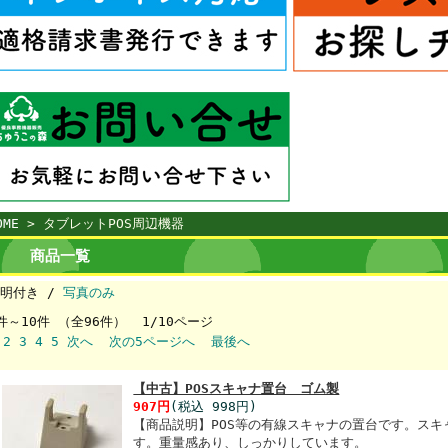
OME
> タブレットPOS周辺機器
商品一覧
明付き /
写真のみ
件～10件 （全96件） 1/10ページ
2
3
4
5
次へ
次の5ページへ
最後へ
【中古】POSスキャナ置台 ゴム製
907円
(税込 998円)
【商品説明】POS等の有線スキャナの置台です。スキ
す。重量感あり、しっかりしています。