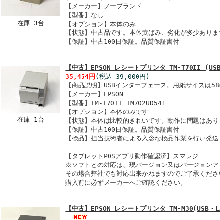
【メーカー】ノープランド
【型番】なし
在庫 3台
【オプション】本体のみ
【状態】中古品です。本体黄ばみ、劣化が多少ありま
【保証】中古100日保証。品質保証書付
【中古】EPSON レシートプリンタ TM-T70II (US
35,454円
(税込 39,000円)
【商品説明】USBインターフェース。用紙サイズは58
【メーカー】EPSON
【型番】TM-T70II TM702UD541
【オプション】本体のみです
在庫 1台
【状態】本体は比較的きれいです。動作に問題はあり
【保証】中古100日保証。品質保証書付
【検品】担当技術者による入念な検品作業を行い発送
【タブレットPOSアプリ動作確認済】スマレジ
※ソフトとの対応は、現バージョン又はバージョンア
その場合弊社でも対応出来かねますのでご了承くださ
購入前に必ずメーカーへご確認ください。
【中古】EPSON レシートプリンタ TM-M30(USB・LA