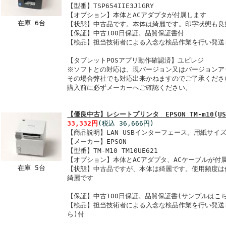
【型番】TSP654IIE3J1GRY
【オプション】本体とACアダプタが付属します
在庫 6台
【状態】中古品です。本体は綺麗です。印字状態も良
【保証】中古100日保証。品質保証書付
【検品】担当技術者による入念な検品作業を行い発送
【タブレットPOSアプリ動作確認済】ユビレジ
※ソフトとの対応は、現バージョン又はバージョンア
その場合弊社でも対応出来かねますのでご了承くださ
購入前に必ずメーカーへご確認ください。
【優良中古】レシートプリンタ EPSON TM-m10(USB
33,332円
(税込 36,666円)
【商品説明】LAN USBインターフェース。用紙サイズ
【メーカー】EPSON
【型番】TM-M10 TM10UE621
【オプション】本体とACアダプタ、ACケーブルが付
在庫 5台
【状態】中古品ですが、本体は綺麗です。使用頻度は
綺麗です
【保証】中古100日保証。品質保証書(サンプルはこ
【検品】担当技術者による入念な検品作業を行い発送
ら)付