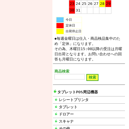
23
24
25
26
27
28
29
30
31
今日
定休日
出荷停止日
◆毎週金曜日は仕入・商品検品集中のた
め「定休」になります。
その為、木曜日15:00以降の受注は月曜
日出荷となります。お問い合わせへの回
答も月曜日になります。
商品検索
タブレットPOS周辺機器
レシートプリンタ
タブレット
ドロアー
スキャナ
その他