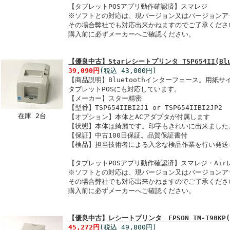
【タブレットPOSアプリ動作確認済】スマレジ
※ソフトとの対応は、現バージョン又はバージョンア
その場合弊社でも対応出来かねますのでご了承くださ
購入前に必ずメーカーへご確認ください。
【優良中古】Starレシートプリンタ TSP654II(Blu
39,090円
(税込 43,000円)
【商品説明】Bluetoothインターフェース。用紙サイ
タブレットPOSにも対応しています。
【メーカー】スター精密
【型番】TSP654IIBI2J1 or TSP654IIBI2JP2
在庫 2台
【オプション】本体とACアダプタが付属します
【状態】本体は綺麗です。印字もきれいに出来ました
【保証】中古100日保証。品質保証書付
【検品】担当技術者による入念な検品作業を行い発送
【タブレットPOSアプリ動作確認済】スマレジ・Air
※ソフトとの対応は、現バージョン又はバージョンア
その場合弊社でも対応出来かねますのでご了承くださ
購入前に必ずメーカーへご確認ください。
【優良中古】レシートプリンタ EPSON TM-T90KP(
45,272円
(税込 49,800円)