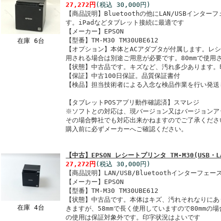
27,272円
(税込 30,000円)
【商品説明】Bluetoothの他にLAN/USBインター
す。iPadなどタブレット接続に最適です
【メーカー】EPSON
【型番】TM-M30 TM30UBE612
在庫 6台
【オプション】本体とACアダプタが付属します。レシ
用される場合は別途ご用意が必要です。80mmで使用
【状態】中古品です。キズなど、汚れ多少あります。
【保証】中古100日保証。品質保証書付
【検品】担当技術者による入念な検品作業を行い発送
【タブレットPOSアプリ動作確認済】スマレジ
※ソフトとの対応は、現バージョン又はバージョンア
その場合弊社でも対応出来かねますのでご了承くださ
購入前に必ずメーカーへご確認ください。
【中古】EPSON レシートプリンタ TM-M30(USB・LA
27,272円
(税込 30,000円)
【商品説明】LAN/USB/Bluetoothインターフェ
【メーカー】EPSON
【型番】TM-M30 TM30UBE612
【状態】中古品です。本体はキズ、汚れそれなりにあり
在庫 4台
きますが、58mmで長く使用していますので80mmの
の使用は保証対象外です。印字状況はよいです