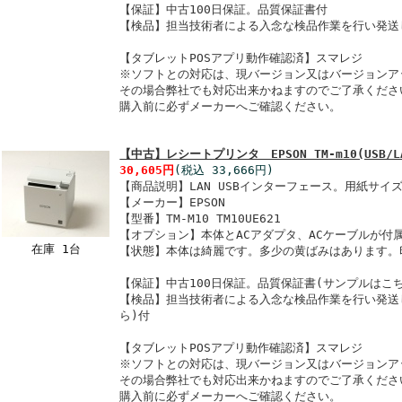
【保証】中古100日保証。品質保証書付
【検品】担当技術者による入念な検品作業を行い発送
【タブレットPOSアプリ動作確認済】スマレジ
※ソフトとの対応は、現バージョン又はバージョンア
その場合弊社でも対応出来かねますのでご了承くださ
購入前に必ずメーカーへご確認ください。
【中古】レシートプリンタ EPSON TM-m10(USB/L
30,605円
(税込 33,666円)
【商品説明】LAN USBインターフェース。用紙サイズ
【メーカー】EPSON
【型番】TM-M10 TM10UE621
【オプション】本体とACアダプタ、ACケーブルが付
在庫 1台
【状態】本体は綺麗です。多少の黄ばみはあります。
【保証】中古100日保証。品質保証書(サンプルはこ
【検品】担当技術者による入念な検品作業を行い発送
ら)付
【タブレットPOSアプリ動作確認済】スマレジ
※ソフトとの対応は、現バージョン又はバージョンア
その場合弊社でも対応出来かねますのでご了承くださ
購入前に必ずメーカーへご確認ください。