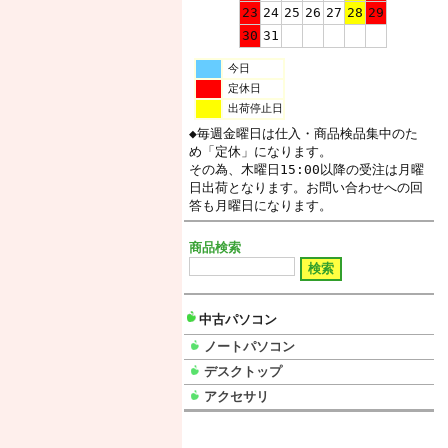
23
24
25
26
27
28
29
30
31
今日
定休日
出荷停止日
◆毎週金曜日は仕入・商品検品集中のた
め「定休」になります。
その為、木曜日15:00以降の受注は月曜
日出荷となります。お問い合わせへの回
答も月曜日になります。
商品検索
中古パソコン
ノートパソコン
デスクトップ
アクセサリ