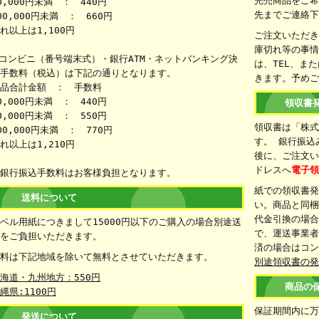
完売商品をご
0,000円未満 ： 440円
先までご連絡
00,000円未満 ： 660円
れ以上は1,100円
ご注文いただ
庫切れ等の事
コンビニ（番号端末式）・銀行ATM・ネットバンキング決
は、TEL、ま
手数料（税込）は下記の通りとなります。
きます。予め
品合計金額 ： 手数料
0,000円未満 ： 440円
領収書
0,000円未満 ： 550円
領収書は「株
00,000円未満 ： 770円
す。 銀行振込
れ以上は1,210円
後に、ご注文
ドレスへ
電子
銀行振込手数料はお客様負担となります。
紙での領収書
送料について
い。商品と同
代金引換の場
ベル用紙につきまして15000円以下のご購入の場合別途送
で、運送事業者
をご負担いただきます。
済の場合はコ
料は下記地域を除いて無料とさせていただきます。
別途領収書の
海道・九州地方：550円
商品の
縄県:1100円
保証期間内に
発送について