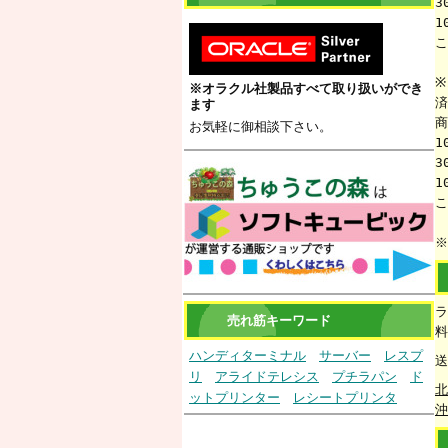
3
1
こ
※
※オラクル社製品すべて取り扱いができ
済
ます
商
お気軽に御相談下さい。
1
3
1
こ
※
ラ
売れ筋キーワード
料
ハンディターミナル
サーバー
レスプ
送
リ
アライドテレシス
プチラパン
ド
北
ットプリンター
レシートプリンタ
沖