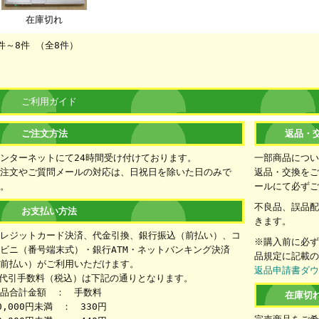
在庫切れ
件～8件 （全8件）
ご利用ガイド
ご注文方法
返品・
ンターネットにて24時間受け付けております。
一部商品につ
注文やご質問メールの対応は、日祝日を除いた日のみで
返品・交換をご
。
ールにて必ず
不良品、誤品
お支払い方法
きます。
レジットカード決済、代金引換、銀行振込（前払い）、コ
※購入前に必
ビニ（番号端末式）・銀行ATM・ネットバンキング決済
品規定に記載
前払い）がご利用いただけます。
返品申請書ダ
代引手数料（税込）は下記の通りとなります。
品合計金額 ： 手数料
在庫切
0,000円未満 ： 330円