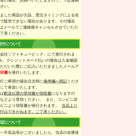
希望の場合、お調べいたしますので、下記連絡
下さい。
きました商品が欠品、受注タイミングによる在
情で販売できない場合があります。その場合
たはメールでご連絡後キャンセルさせていただ
ご了承ください。
発行について
式会社ソフトキュービック」にて発行されま
み、クレジットカード払いの場合は入金確認
いただいた際にご記入いただきましたメールア
領収書
を発行いたします。
発行ご希望の場合注文時に
備考欄へ明記
くださ
梱して発送いたします。
合は
配送伝票の受領書が領収書
になりますの
などより受領ください。 また、コンビニ決
ンビニより領収書が発行されます。
当店より
発行はできかねます。ご了承ください。
保証について
万一不良品等がございましたら、当店の在庫状