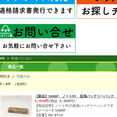
OME
> 中古パソコン
商品一覧
明付き /
写真のみ
件～8件 （全8件）
【新品】SHARP ノートPC 拡張バッテリーパック R
5,454円
(税込 6,000円)
【商品説明】ノートPCの拡張バッテリーパックです
【メーカー】SHARP
【型番】RW-BT24