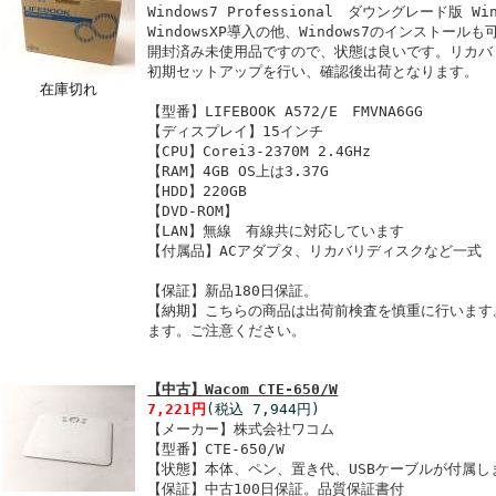
Windows7 Professional ダウングレード版 Win
WindowsXP導入の他、Windows7のインストール
開封済み未使用品ですので、状態は良いです。リカバ
初期セットアップを行い、確認後出荷となります。
在庫切れ
【型番】LIFEBOOK A572/E FMVNA6GG
【ディスプレイ】15インチ
【CPU】Corei3-2370M 2.4GHz
【RAM】4GB OS上は3.37G
【HDD】220GB
【DVD-ROM】
【LAN】無線 有線共に対応しています
【付属品】ACアダプタ、リカバリディスクなど一式
【保証】新品180日保証。
【納期】こちらの商品は出荷前検査を慎重に行います
ます。ご注意ください。
【中古】Wacom CTE-650/W
7,221円
(税込 7,944円)
【メーカー】株式会社ワコム
【型番】CTE-650/W
【状態】本体、ペン、置き代、USBケーブルが付属
【保証】中古100日保証。品質保証書付