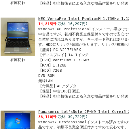
在庫切れ
【検品】担当技術者による入念な検品作業を行い発送
NEC VersaPro Intel PentiumM 1.73GHz 1.1
14,815円
(税込 16,297円)
Windows XP Professionalインストール
中古品ですが、初期不良完全保証付きですので安心で
全体的に汚れはありますが、キーボード剥れはありま
す。HDDにリカバリ領域があります。リカバリ初期化
【型番】PC-VJ17FLVEX
【ディスプレイ】14.1インチ
在庫切れ
【CPU】PentiumM 1.73GHz
【RAM】1.12GB
【HDD】72GB
DVD-ROM
無線LAN
【付属品】ACアダプタ
【保証】中古100日保証。
【検品】担当技術者による入念な検品作業を行い発送
Panasonic Let'sNote CF-N9 Intel Corei5 
36,110円
(税込 39,722円)
Windows7 Professionalインストール済
品ですが、初期不良完全保証付きですので安心です。