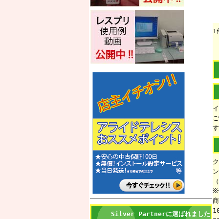
1
イ
ご
す
ク
ン
（
※
商
1
Silver Partnerに選ばれました