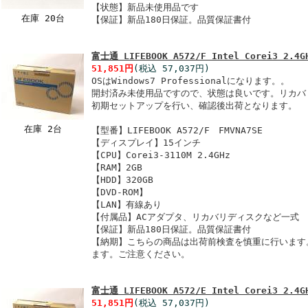
【状態】新品未使用品です
在庫 20台
【保証】新品180日保証。品質保証書付
富士通 LIFEBOOK A572/F Intel Corei3 2.4
51,851円
(税込 57,037円)
OSはWindows7 Professionalになります。。
開封済み未使用品ですので、状態は良いです。リカバ
初期セットアップを行い、確認後出荷となります。
在庫 2台
【型番】LIFEBOOK A572/F FMVNA7SE
【ディスプレイ】15インチ
【CPU】Corei3-3110M 2.4GHz
【RAM】2GB
【HDD】320GB
【DVD-ROM】
【LAN】有線あり
【付属品】ACアダプタ、リカバリディスクなど一式
【保証】新品180日保証。品質保証書付
【納期】こちらの商品は出荷前検査を慎重に行います
ます。ご注意ください。
富士通 LIFEBOOK A572/E Intel Corei3 2.4
51,851円
(税込 57,037円)