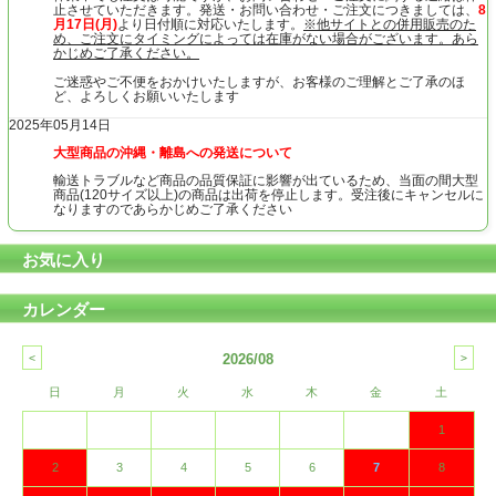
止させていただきます。発送・お問い合わせ・ご注文につきましては、
8
月17日(月)
より日付順に対応いたします。
※他サイトとの併用販売のた
め、ご注文にタイミングによっては在庫がない場合がございます。あら
かじめご了承ください。
ご迷惑やご不便をおかけいたしますが、お客様のご理解とご了承のほ
ど、よろしくお願いいたします
2025年05月14日
大型商品の沖縄・離島への発送について
輸送トラブルなど商品の品質保証に影響が出ているため、当面の間大型
商品(120サイズ以上)の商品は出荷を停止します。受注後にキャンセルに
なりますのであらかじめご了承ください
お気に入り
カレンダー
2026/08
日
月
火
水
木
金
土
1
2
3
4
5
6
7
8