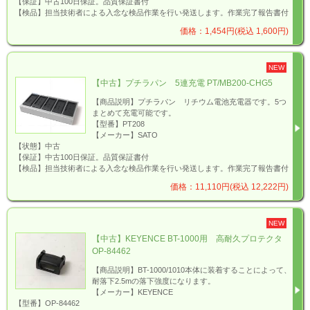
【保証】中古100日保証。品質保証書付
【検品】担当技術者による入念な検品作業を行い発送します。作業完了報告書付
価格：1,454円(税込 1,600円)
NEW
【中古】プチラパン 5連充電 PT/MB200-CHG5
【商品説明】プチラパン リチウム電池充電器です。5つ
まとめて充電可能です。
【型番】PT208
【メーカー】SATO
【状態】中古
【保証】中古100日保証。品質保証書付
【検品】担当技術者による入念な検品作業を行い発送します。作業完了報告書付
価格：11,110円(税込 12,222円)
NEW
【中古】KEYENCE BT-1000用 高耐久プロテクタ
OP-84462
【商品説明】BT-1000/1010本体に装着することによって、
耐落下2.5mの落下強度になります。
【メーカー】KEYENCE
【型番】OP-84462