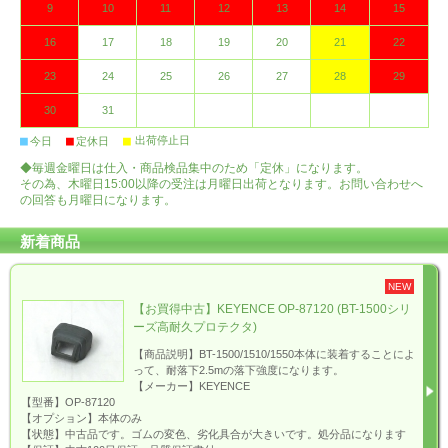
9
10
11
12
13
14
15
16
17
18
19
20
21
22
23
24
25
26
27
28
29
30
31
■
■
■
出荷停止日
今日
定休日
◆毎週金曜日は仕入・商品検品集中のため「定休」になります。
その為、木曜日15:00以降の受注は月曜日出荷となります。お問い合わせへ
の回答も月曜日になります。
新着商品
NEW
【お買得中古】KEYENCE OP-87120 (BT-1500シリ
ーズ高耐久プロテクタ)
【商品説明】BT-1500/1510/1550本体に装着することによ
って、耐落下2.5mの落下強度になります。
【メーカー】KEYENCE
【型番】OP-87120
【オプション】本体のみ
【状態】中古品です。ゴムの変色、劣化具合が大きいです。処分品になります