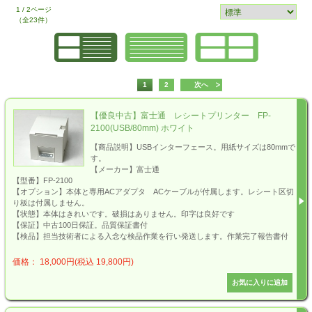
1 / 2ページ
（全23件）
1
2
次へ
【優良中古】富士通 レシートプリンター FP-
2100(USB/80mm) ホワイト
【商品説明】USBインターフェース。用紙サイズは80mmで
す。
【メーカー】富士通
【型番】FP-2100
【オプション】本体と専用ACアダプタ ACケーブルが付属します。レシート区切
り板は付属しません。
【状態】本体はきれいです。破損はありません。印字は良好です
【保証】中古100日保証。品質保証書付
【検品】担当技術者による入念な検品作業を行い発送します。作業完了報告書付
価格： 18,000円(税込 19,800円)