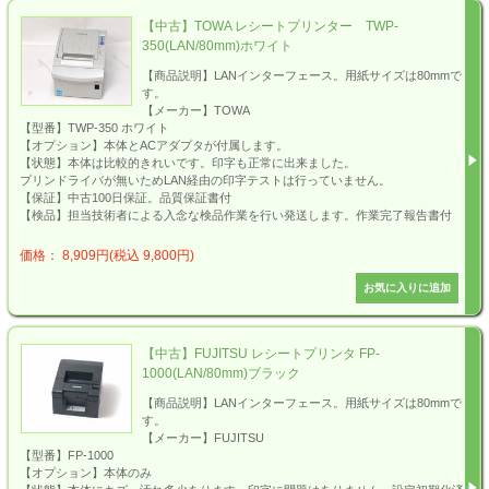
【中古】TOWA レシートプリンター TWP-
350(LAN/80mm)ホワイト
【商品説明】LANインターフェース。用紙サイズは80mmで
す。
【メーカー】TOWA
【型番】TWP-350 ホワイト
【オプション】本体とACアダプタが付属します。
【状態】本体は比較的きれいです。印字も正常に出来ました。
プリンドライバが無いためLAN経由の印字テストは行っていません。
【保証】中古100日保証。品質保証書付
【検品】担当技術者による入念な検品作業を行い発送します。作業完了報告書付
価格： 8,909円(税込 9,800円)
【中古】FUJITSU レシートプリンタ FP-
1000(LAN/80mm)ブラック
【商品説明】LANインターフェース。用紙サイズは80mmで
す。
【メーカー】FUJITSU
【型番】FP-1000
【オプション】本体のみ