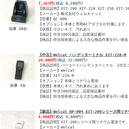
7,363円
(税込 8,100円)
【商品説明】XIT-200 XIT-220 XIT-250 XI
【メーカー】株式会社ウェルキャット
【型番】QC-006
【オプション】本体と専用ACアダプタが付属します
在庫 18台
【状態】小さいキズ、汚れあり
【保証】中古100日保証。品質保証書付
【検品】担当技術者による入念な検品作業を行い発送
【中古】Welcat ハンディターミナル XIT-220-M
20,000円
(税込 22,000円)
【商品説明】バーコードハンディターミナル 2次元コー
【メーカー】Welcat
【型番】XIT-220-M
【オプション】本体とリチウム電池
在庫 3台
【状態】本体にキズ、汚れ多めにあります
【保証】中古100日保証。品質保証書付
【検品】担当技術者による入念な検品作業を行い発送
【新品】Welcat BP-004 XIT-200シリーズ用リ
9,000円
(税込 9,900円)
【商品説明】XIT-200シリーズ用リチウム電池です
【メーカー】Welcat