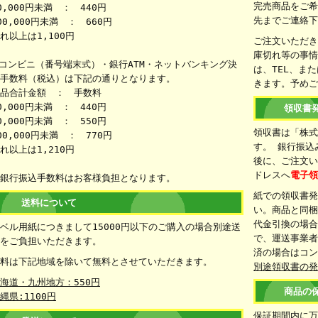
完売商品をご
0,000円未満 ： 440円
先までご連絡
00,000円未満 ： 660円
れ以上は1,100円
ご注文いただ
庫切れ等の事
コンビニ（番号端末式）・銀行ATM・ネットバンキング決
は、TEL、ま
手数料（税込）は下記の通りとなります。
きます。予め
品合計金額 ： 手数料
0,000円未満 ： 440円
領収書
0,000円未満 ： 550円
領収書は「株
00,000円未満 ： 770円
す。 銀行振込
れ以上は1,210円
後に、ご注文
ドレスへ
電子
銀行振込手数料はお客様負担となります。
紙での領収書
送料について
い。商品と同
代金引換の場
ベル用紙につきまして15000円以下のご購入の場合別途送
で、運送事業者
をご負担いただきます。
済の場合はコ
料は下記地域を除いて無料とさせていただきます。
別途領収書の
海道・九州地方：550円
商品の
縄県:1100円
保証期間内に