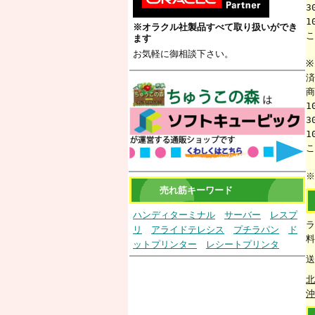
3
1
※オラクル社製品すべて取り扱いができ
こ
ます
お気軽に御相談下さい。
※
済
商
1
3
1
こ
※
売れ筋キーワード
ハンディターミナル
サーバー
レスプ
ラ
リ
アライドテレシス
プチラパン
ド
料
ットプリンター
レシートプリンタ
送
北
沖