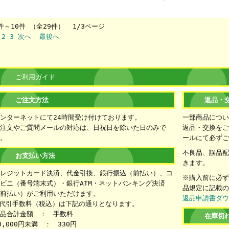
件～10件 （全29件） 1/3ページ
2
3
次へ
最後へ
ご利用ガイド
ご注文方法
返品・
ンターネットにて24時間受け付けております。
一部商品につ
注文やご質問メールの対応は、日祝日を除いた日のみで
返品・交換をご
。
ールにて必ず
不良品、誤品
お支払い方法
きます。
レジットカード決済、代金引換、銀行振込（前払い）、コ
※購入前に必
ビニ（番号端末式）・銀行ATM・ネットバンキング決済
品規定に記載
前払い）がご利用いただけます。
返品申請書ダ
代引手数料（税込）は下記の通りとなります。
品合計金額 ： 手数料
在庫切
0,000円未満 ： 330円