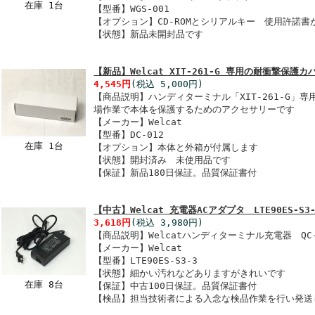
在庫 1台
【型番】WGS-001
【オプション】CD-ROMとシリアルキー 使用許諾書
【状態】新品未開封品です
【新品】Welcat XIT-261-G 専用の耐衝撃保護カバ
4,545円
(税込 5,000円)
【商品説明】ハンディターミナル「XIT-261-G」
場作業で本体を保護するためのアクセサリーです
【メーカー】Welcat
【型番】DC-012
在庫 1台
【オプション】本体と外箱が付属します
【状態】開封済み 未使用品です
【保証】新品180日保証。品質保証書付
【中古】Welcat 充電器ACアダプタ LTE90ES-S3-
3,618円
(税込 3,980円)
【商品説明】Welcatハンディターミナル充電器 QC-
【メーカー】Welcat
【型番】LTE90ES-S3-3
【状態】細かい汚れなどありますがきれいです
在庫 8台
【保証】中古100日保証。品質保証書付
【検品】担当技術者による入念な検品作業を行い発送