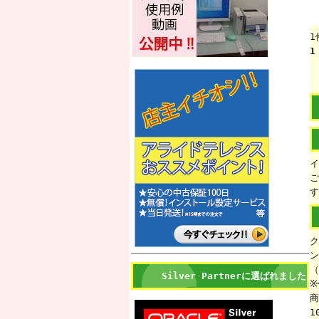
1
1
イ
ご
す
ク
ン
（
Silver Partnerに選ばれました
※
商
1