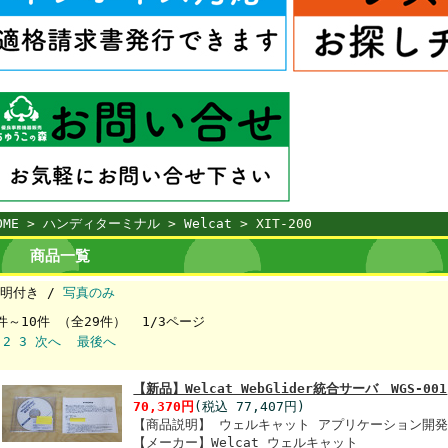
OME
>
ハンディターミナル
>
Welcat
> XIT-200
商品一覧
明付き /
写真のみ
件～10件 （全29件） 1/3ページ
2
3
次へ
最後へ
【新品】Welcat WebGlider統合サーバ WGS-001
70,370円
(税込 77,407円)
【商品説明】 ウェルキャット アプリケーション開
【メーカー】Welcat ウェルキャット