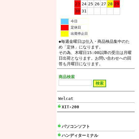
23
24
25
26
27
28
29
30
31
今日
定休日
出荷停止日
◆毎週金曜日は仕入・商品検品集中のた
め「定休」になります。
その為、木曜日15:00以降の受注は月曜
日出荷となります。お問い合わせへの回
答も月曜日になります。
商品検索
Welcat
XIT-200
パソコンソフト
ハンディターミナル