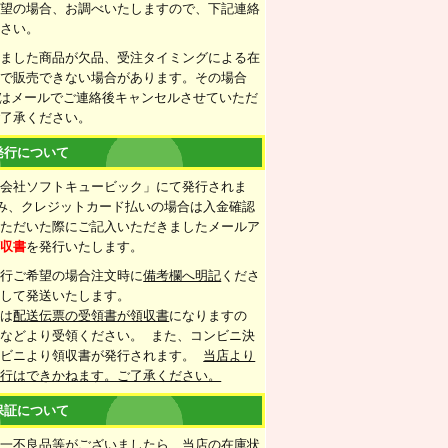
希望の場合、お調べいたしますので、下記連絡
下さい。
きました商品が欠品、受注タイミングによる在
情で販売できない場合があります。その場合
たはメールでご連絡後キャンセルさせていただ
ご了承ください。
発行について
式会社ソフトキュービック」にて発行されま
み、クレジットカード払いの場合は入金確認
いただいた際にご記入いただきましたメールア
領収書
を発行いたします。
発行ご希望の場合注文時に
備考欄へ明記
くださ
梱して発送いたします。
合は
配送伝票の受領書が領収書
になりますの
などより受領ください。 また、コンビニ決
ンビニより領収書が発行されます。
当店より
発行はできかねます。ご了承ください。
保証について
万一不良品等がございましたら、当店の在庫状