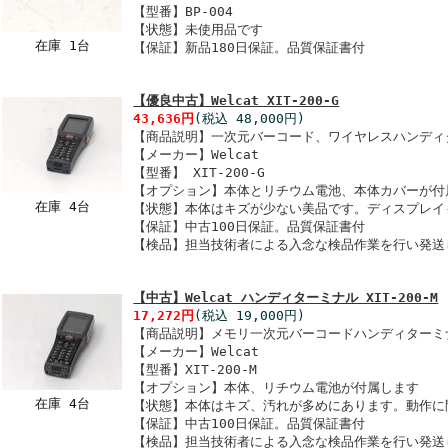
【型番】BP-004
【状態】未使用品です
在庫 1台
【保証】新品180日保証。品質保証書付
【優良中古】Welcat XIT-200-G
43,636円
(税込 48,000円)
【商品説明】一次元バーコード、ワイヤレスハンディ
【メーカー】Welcat
【型番】 XIT-200-G
【オプション】本体とリチウム電池、本体カバーが付
在庫 4台
【状態】本体はキズが少ない美品です。ディスプレイ
【保証】中古100日保証。品質保証書付
【検品】担当技術者による入念な検品作業を行い発送
【中古】Welcat ハンディターミナル XIT-200-M
17,272円
(税込 19,000円)
【商品説明】メモリ一次元バーコードハンディターミナル
【メーカー】Welcat
【型番】XIT-200-M
【オプション】本体、リチウム電池が付属します
在庫 4台
【状態】本体はキズ、汚れが多めにあります。動作に
【保証】中古100日保証。品質保証書付
【検品】担当技術者による入念な検品作業を行い発送