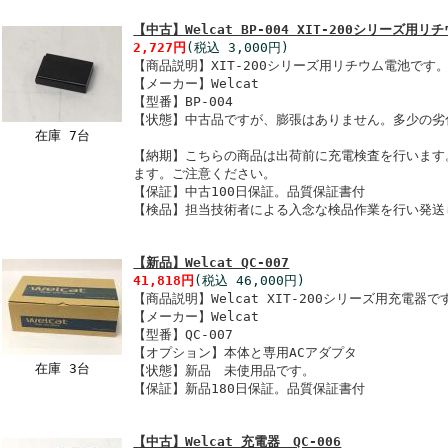
【中古】Welcat BP-004 XIT-200シリーズ用リ
2,727円
(税込 3,000円)
【商品説明】XIT-200シリーズ用リチウム電池です
【メーカー】Welcat
【型番】BP-004
【状態】中古品ですが、膨張はありません。多少の劣
在庫 7台
【納期】こちらの商品は出荷前に充電検査を行います
ます。ご注意ください。
【保証】中古100日保証。品質保証書付
【検品】担当技術者による入念な検品作業を行い発送
【新品】Welcat QC-007
41,818円
(税込 46,000円)
【商品説明】Welcat XIT-200シリーズ用充電
【メーカー】Welcat
【型番】QC-007
【オプション】本体と専用ACアダプタ
在庫 3台
【状態】新品 未使用品です。
【保証】新品180日保証。品質保証書付
【中古】Welcat 充電器 QC-006