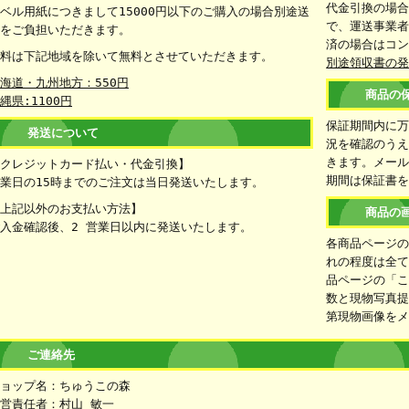
代金引換の場
ベル用紙につきまして15000円以下のご購入の場合別途送
で、運送事業者
をご負担いただきます。
済の場合はコ
料は下記地域を除いて無料とさせていただきます。
別途領収書の
海道・九州地方：550円
商品の
縄県:1100円
保証期間内に
発送について
況を確認のうえ
きます。メー
クレジットカード払い・代金引換】
期間は保証書
業日の15時までのご注文は当日発送いたします。
上記以外のお支払い方法】
商品の
入金確認後、2 営業日以内に発送いたします。
各商品ページ
れの程度は全
品ページの「
数と現物写真
第現物画像を
ご連絡先
ョップ名：ちゅうこの森
営責任者：村山 敏一