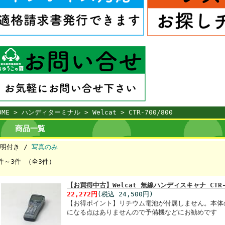
OME
>
ハンディターミナル
>
Welcat
> CTR-700/800
商品一覧
明付き /
写真のみ
件～3件 （全3件）
【お買得中古】Welcat 無線ハンディスキャナ CTR-8
22,272円
(税込 24,500円)
【お得ポイント】リチウム電池が付属しません。本体
になる点はありませんので予備機などにお勧めです