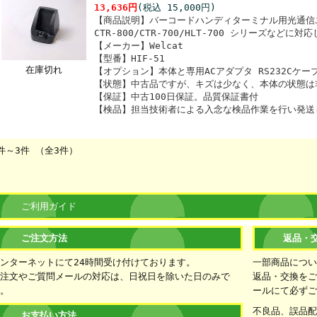
13,636円
(税込 15,000円)
【商品説明】バーコードハンディターミナル用光通信
CTR-800/CTR-700/HLT-700 シリーズなどに
【メーカー】Welcat
【型番】HIF-51
在庫切れ
【オプション】本体と専用ACアダプタ RS232Cケ
【状態】中古品ですが、キズは少なく、本体の状態は
【保証】中古100日保証。品質保証書付
【検品】担当技術者による入念な検品作業を行い発送
件～3件 （全3件）
ご利用ガイド
ご注文方法
返品・
ンターネットにて24時間受け付けております。
一部商品につ
注文やご質問メールの対応は、日祝日を除いた日のみで
返品・交換をご
。
ールにて必ず
不良品、誤品
お支払い方法