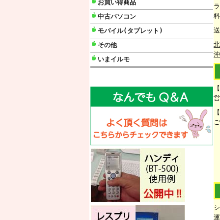
お買い得商品
ラ
料
中古パソコン
送
モバイル(タプレット)
北
その他
沖
いまイルモ
【
営
【
ご
シ
運