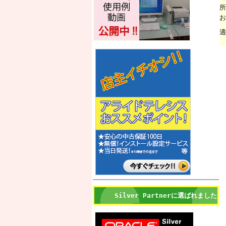
所
お
適
Silver Partnerに選ばれました