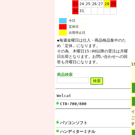
23
24
25
26
27
28
29
30
31
今日
定休日
出荷停止日
◆毎週金曜日は仕入・商品検品集中のた
め「定休」になります。
その為、木曜日15:00以降の受注は月曜
日出荷となります。お問い合わせへの回
答も月曜日になります。
1
商品検索
Welcat
CTR-700/800
イ
ご
パソコンソフト
す
ハンディターミナル