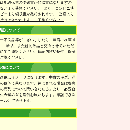
合は
配送伝票の受領書が領収書
になりますの
などより受領ください。 また、コンビニ決
ンビニより領収書が発行されます。
当店より
発行はできかねます。ご了承ください。
保証について
万一不良品等がございましたら、当店の在庫状
、 新品、または同等品と交換させていただ
ルにてご連絡ください。保証内容や条件、保証
をご覧ください。
画像について
の画像はイメージになります。中古のキズ、汚
ての個体で異なります。気にされる場合は各商
この商品について問い合わせる」より 必要台
提供希望の旨を送信お願いします。確認でき次
メールにて送ります。