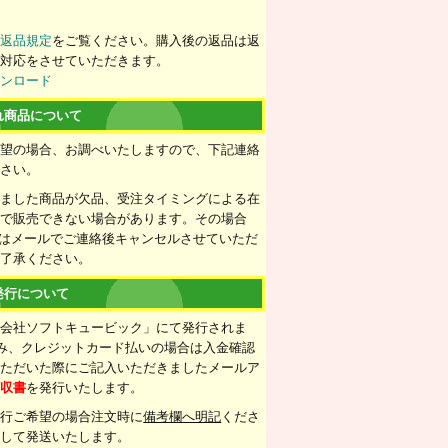
ず
返品規定
をご覧ください。購入後の返品は返
の対応をさせていただきます。
ウンロード
れ商品について
希望の場合、お調べいたしますので、下記連絡
下さい。
きました商品が欠品、受注タイミングによる在
情で販売できない場合があります。その場合
たはメールでご連絡後キャンセルさせていただ
ご了承ください。
発行について
式会社ソフトキュービック」にて発行されま
み、クレジットカード払いの場合は入金確認
いただいた際にご記入いただきましたメールア
領収書
を発行いたします。
発行ご希望の場合注文時に
備考欄へ明記
くださ
梱して発送いたします。