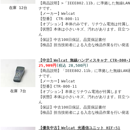
【商品説明】>「IEEE802.11b」に準拠した無線
在庫 12台
ナです。
【メーカー】Welcat
【型番】 CTR-800-11
【オプション】本体のみです。リチウム電池は付属し
【状態】本体は小さいキズ、汚れがあります。目立つ
ん
【保証】中古100日保証。品質保証書付
【検品】担当技術者による入念な検品作業を行い発送
【中古】Welcat 無線ハンディスキャナ CTR-800-
25,909円
(税込 28,500円)
【商品説明】「IEEE802.11b」に準拠した無線L
ナです。
【メーカー】Welcat
【型番】CTR-800-11
在庫 7台
【オプション】本体とリチウム電池が付属します
【状態】本体は小さいキズ、汚れがあります。目立つ
ん
【保証】中古100日保証。品質保証書付
【検品】担当技術者による入念な検品作業を行い発送
【優良中古】Welcat 光通信ユニット HIF-51