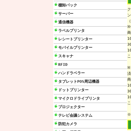
棚卸パック
ク
サーバー
ン
（
通信機器
※
ラベルプリンタ
商
1
レシートプリンター
3
モバイルプリンター
1
スキャナ
こ
RFID
※
ハンドラベラー
済
商
タブレットPOS周辺機器
1
ドットプリンター
3
1
マイクロドライプリンタ
こ
プロジェクター
※
テレビ会議システム
防犯カメラ