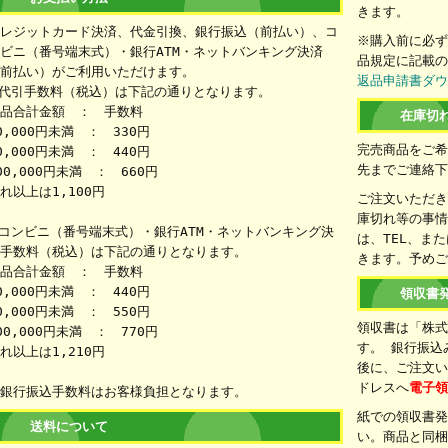
きます。
レジットカード決済、代金引換、銀行振込（前払い）、コ
※購入前に必
ビニ（番号端末式）・銀行ATM・ネットバンキング決済
品規定に記載
前払い）がご利用いただけます。
返品申請書ダ
代引手数料（税込）は下記の通りとなります。
品合計金額 ： 手数料
在庫切
0,000円未満 ： 330円
完売商品をご
0,000円未満 ： 440円
先までご連絡
00,000円未満 ： 660円
れ以上は1,100円
ご注文いただ
庫切れ等の事
コンビニ（番号端末式）・銀行ATM・ネットバンキング決
は、TEL、ま
手数料（税込）は下記の通りとなります。
きます。予め
品合計金額 ： 手数料
0,000円未満 ： 440円
領収書
0,000円未満 ： 550円
領収書は「株
00,000円未満 ： 770円
す。 銀行振込
れ以上は1,210円
後に、ご注文
ドレスへ
電子
銀行振込手数料はお客様負担となります。
紙での領収書
送料について
い。商品と同