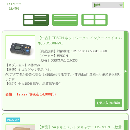
1 / 1ページ
（全4件）
【中古】EPSON ネットワークス インターフェイス パ
ネル DSBXNW1
【商品説明】対象機種：DS-510/DS-560/DS-860
【メーカー】EPSON
【型番】DSBXNW1 EU-233
【オプション】本体のみ
【状態】キズなどなく美品です。
ACアダプタが必要な場合は別途販売可能です。(非純正品) 見積もり依頼をお願い
します
【保証】中古100日保証。品質保証書付
価格： 12,727円(税込 14,000円)
PICK UP
【新品】A4ドキュメントスキャナー DS-780N (数量