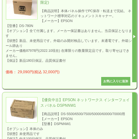
限定)
【商品説明】本体パネル操作でPC保存・転送まで完結。 ネ
ットワーク標準対応のドキュメントスキャナー。
【メーカー】EPSON
【型番】DS-780N
【オプション】全て付属します。メーカー保証書はありません。当店保証となりま
す
【状態】新品、未使用品です。外箱のみ開封検品しています。未通電です。外箱シ
ール跡あり
メーカー価格87978円(2022.10現在) 在庫限りの数量限定品です。取り寄せはでき
ません。
【保証】新品180日保証。品質保証書付
価格： 29,090円(税込 32,000円)
【優良中古】EPSON ネットワークス インターフェイ
ス パネル DSPNNW1
【商品説明】DS-5500/6500/7500/50000/60000/70000用
【メーカー】EPSON
【型番】DSPNNW1
【オプション】本体のみ
【状態】未使用品です
【保証】中古100日保証。品質保証書付