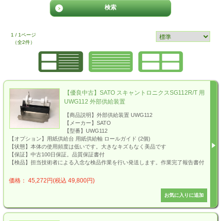
1 / 1ページ
（全2件）
【優良中古】SATO スキャントロニクスSG112R/T 用
UWG112 外部供給装置
【商品説明】外部供給装置 UWG112
【メーカー】SATO
【型番】UWG112
【オプション】用紙供給台 用紙供給軸 ロールガイド (2個)
【状態】本体の使用頻度は低いです。大きなキズもなく美品です
【保証】中古100日保証。品質保証書付
【検品】担当技術者による入念な検品作業を行い発送します。作業完了報告書付
価格： 45,272円(税込 49,800円)