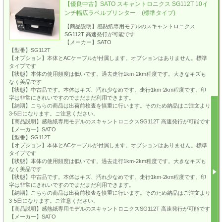
【優良中古】SATO スキャントロニクス SG112T 10イ
ンチ幅広ラベルプリンター (標準タイプ)
【商品説明】感熱紙専用モデルのスキャントロニクス
SG112T 高速発行が可能です
【メーカー】SATO
【型番】SG112T
【オプション】本体とACケーブルが付属します。オプションはありません。標準
タイプです
【状態】本体の使用頻度は低いです。過去走行1km-2km程度です。大きなキズも
なく美品です
【状態】中古品です。本体はキズ、汚れ少なめです。走行1km-2km程度です。印
字は非常にきれいですのでまだまだ利用できます。
【納期】こちらの商品は出荷前検査を慎重に行います。そのため納品はご注文より
3-5日になります。ご注意ください。
【商品説明】感熱紙専用モデルのスキャントロニクスSG112T 高速発行が可能です
【メーカー】SATO
【型番】SG112T
【オプション】本体とACケーブルが付属します。オプションはありません。標準
タイプです
【状態】本体の使用頻度は低いです。過去走行1km-2km程度です。大きなキズも
なく美品です
【状態】中古品です。本体はキズ、汚れ少なめです。走行1km-2km程度です。印
字は非常にきれいですのでまだまだ利用できます。
【納期】こちらの商品は出荷前検査を慎重に行います。そのため納品はご注文より
3-5日になります。ご注意ください。
【商品説明】感熱紙専用モデルのスキャントロニクスSG112T 高速発行が可能です
【メーカー】SATO