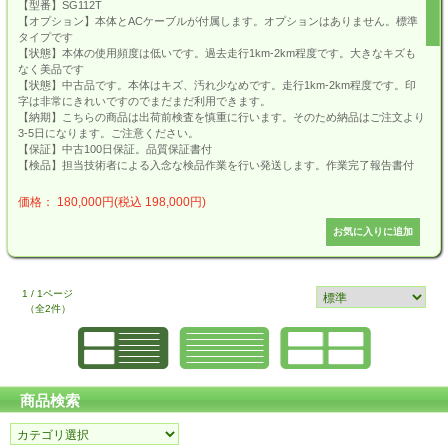
【型番】SG112T
【オプション】本体とACケーブルが付属します。オプションはありません。標準
タイプです
【状態】本体の使用頻度は低いです。過去走行1km-2km程度です。大きなキズも
なく美品です
【状態】中古品です。本体はキズ、汚れ少なめです。走行1km-2km程度です。印
字は非常にきれいですのでまだまだ利用できます。
【納期】こちらの商品は出荷前検査を慎重に行います。そのため納品はご注文より
3-5日になります。ご注意ください。
【保証】中古100日保証。品質保証書付
【検品】担当技術者による入念な検品作業を行い発送します。作業完了報告書付
価格： 180,000円(税込 198,000円)
1 / 1ページ
（全2件）
商品検索