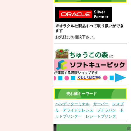
※オラクル社製品すべて取り扱いができ
ます
お気軽に御相談下さい。
売れ筋キーワード
ハンディターミナル
サーバー
レスプ
リ
アライドテレシス
プチラパン
ド
ットプリンター
レシートプリンタ
個