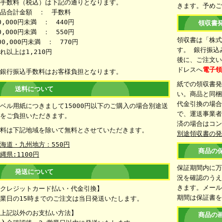
手数料（税込）は下記の通りとなります。
きます。予め
品合計金額 ： 手数料
0,000円未満 ： 440円
領収書
0,000円未満 ： 550円
領収書は「株
00,000円未満 ： 770円
す。 銀行振込
れ以上は1,210円
後に、ご注文
ドレスへ
電子
銀行振込手数料はお客様負担となります。
紙での領収書
送料について
い。商品と同
代金引換の場
ベル用紙につきまして15000円以下のご購入の場合別途送
で、運送事業者
をご負担いただきます。
済の場合はコ
料は下記地域を除いて無料とさせていただきます。
別途領収書の
海道・九州地方：550円
商品の
縄県:1100円
保証期間内に
発送について
況を確認のうえ
きます。メー
クレジットカード払い・代金引換】
期間は保証書
業日の15時までのご注文は当日発送いたします。
上記以外のお支払い方法】
商品の