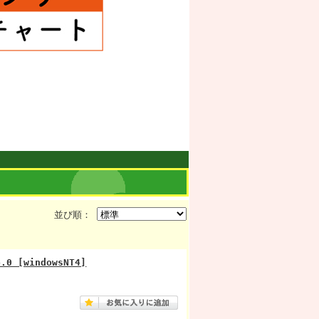
並び順：
.0 [windowsNT4]