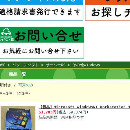
OME
>
パソコンソフト
>
サーバーOS
> その他Windows
商品一覧
明付き /
写真のみ
件～3件 （全3件）
【新品】Microsoft WindowsNT Workstation 4
53,703円
(税込 59,074円)
新品未開封 未使用品です