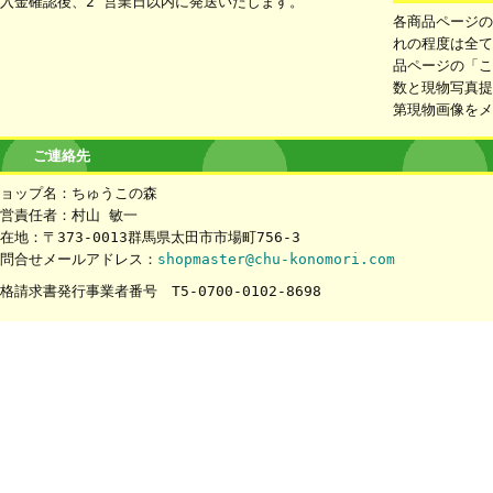
入金確認後、2 営業日以内に発送いたします。
各商品ページ
れの程度は全
品ページの「
数と現物写真
第現物画像を
ご連絡先
ョップ名：ちゅうこの森
営責任者：村山 敏一
在地：〒373-0013群馬県太田市市場町756-3
問合せメールアドレス：
shopmaster@chu-konomori.com
格請求書発行事業者番号 T5-0700-0102-8698