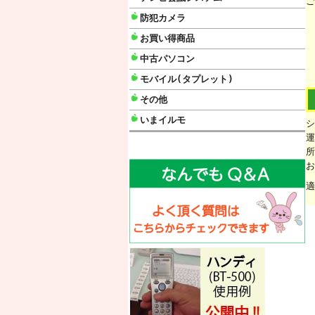
ご
防犯カメラ
お買い得商品
中古パソコン
モバイル(タプレット)
その他
いまイルモ
シ
運
所
お
適