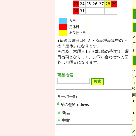
23
24
25
26
27
28
29
30
31
今日
定休日
出荷停止日
イ
◆毎週金曜日は仕入・商品検品集中のた
ご
め「定休」になります。
す
その為、木曜日15:00以降の受注は月曜
日出荷となります。お問い合わせへの回
答も月曜日になります。
ク
商品検索
ン
（
※
商
サーバーOS
1
その他Windows
3
新品
1
こ
中古
※