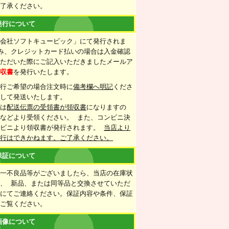
ご了承ください。
発行について
式会社ソフトキュービック」にて発行されま
み、クレジットカード払いの場合は入金確認
いただいた際にご記入いただきましたメールア
領収書
を発行いたします。
発行ご希望の場合注文時に
備考欄へ明記
くださ
梱して発送いたします。
合は
配送伝票の受領書が領収書
になりますの
などより受領ください。 また、コンビニ決
ンビニより領収書が発行されます。
当店より
発行はできかねます。ご了承ください。
保証について
万一不良品等がございましたら、当店の在庫状
、 新品、または同等品と交換させていただ
ルにてご連絡ください。保証内容や条件、保証
をご覧ください。
画像について