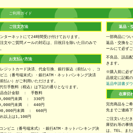
ご利用ガイド
ご注文方法
返品・
ンターネットにて24時間受け付けております。
一部商品につ
注文やご質問メールの対応は、日祝日を除いた日のみで
返品・交換をご
。
ールにて必ず
不良品、誤品
お支払い方法
きます。
レジットカード決済、代金引換、銀行振込（前払い）、コ
※購入前に必
ビニ（番号端末式）・銀行ATM・ネットバンキング決済
品規定に記載
前払い）がご利用いただけます。
返品申請書ダ
代引手数料（税込）は下記の通りとなります。
品合計金額 ： 手数料
在庫切
0,000円未満 ： 330円
完売商品をご
0,000円未満 ： 440円
先までご連絡
00,000円未満 ： 660円
れ以上は1,100円
ご注文いただ
庫切れ等の事
コンビニ（番号端末式）・銀行ATM・ネットバンキング決
は、TEL、ま