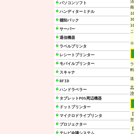
済
パソコンソフト
商
ハンディターミナル
1
3
棚卸パック
1
サーバー
こ
通信機器
※
ラベルプリンタ
レシートプリンター
モバイルプリンター
ラ
料
スキャナ
送
RFID
北
ハンドラベラー
沖
タブレットPOS周辺機器
ドットプリンター
【
マイクロドライプリンタ
営
プロジェクター
【
テレビ会議システム