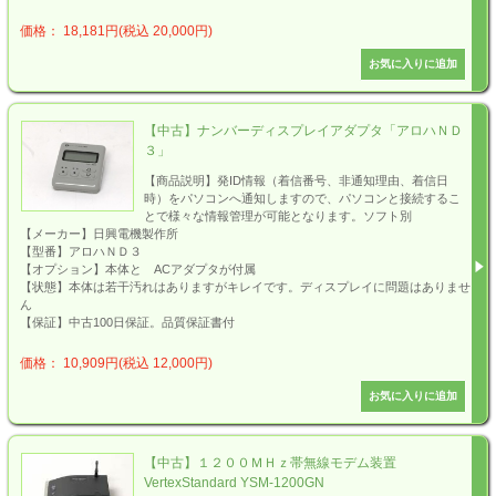
価格： 18,181円(税込 20,000円)
【中古】ナンバーディスプレイアダプタ「アロハＮＤ
３」
【商品説明】発ID情報（着信番号、非通知理由、着信日
時）をパソコンへ通知しますので、パソコンと接続するこ
とで様々な情報管理が可能となります。ソフト別
【メーカー】日興電機製作所
【型番】アロハＮＤ３
【オプション】本体と ACアダプタが付属
【状態】本体は若干汚れはありますがキレイです。ディスプレイに問題はありませ
ん
【保証】中古100日保証。品質保証書付
価格： 10,909円(税込 12,000円)
【中古】１２００ＭＨｚ帯無線モデム装置
VertexStandard YSM-1200GN