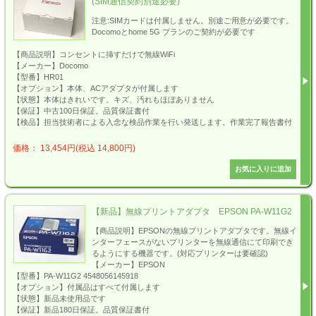
(SIM通信契約別途必要)
注意:SIMカードは付属しません。別途ご用意が必要です。
Docomoとhome 5G プランのご契約が必要です
【商品説明】コンセントに挿すだけで無線WiFi
【メーカー】Docomo
【型番】HR01
【オプション】本体、ACアダプタが付属します
【状態】本体はきれいです。キズ、汚れもほぼありません
【保証】中古100日保証。品質保証書付
【検品】担当技術者による入念な検品作業を行い発送します。作業完了報告書付
価格： 13,454円(税込 14,800円)
【新品】無線プリントアダプタ EPSON PA-W11G2
【商品説明】EPSONの無線プリントアダプタです。無線イ
ンターフェースがないプリンターを無線通信にて印刷でき
るようにする機器です。(対応プリンターは要確認)
【メーカー】EPSON
【型番】PA-W11G2 4548056145918
【オプション】付属品はすべて付属します
【状態】新品未使用品です
【保証】新品180日保証。品質保証書付