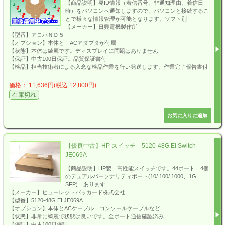
【商品説明】発ID情報（着信番号、非通知理由、着信日
時）をパソコンへ通知しますので、パソコンと接続するこ
とで様々な情報管理が可能となります。ソフト別
【メーカー】日興電機製作所
【型番】アロハＮＤ５
【オプション】本体と ACアダプタが付属
【状態】本体は綺麗です。ディスプレイに問題はありません
【保証】中古100日保証。品質保証書付
【検品】担当技術者による入念な検品作業を行い発送します。作業完了報告書付
価格： 11,636円(税込 12,800円)
在庫切れ
【優良中古】HP スイッチ 5120-48G EI Switch
JE069A
【商品説明】HP製 高性能スイッチです。44ポート 4個
のデュアルパーソナリティポート(10/ 100/ 1000、1G
SFP) あります
【メーカー】ヒューレットパッカード株式会社
【型番】5120-48G EI JE069A
【オプション】本体とACケーブル コンソールケーブルなど
【状態】非常に綺麗で状態は良いです。全ポート通信確認済み
【保証】中古100日保証。