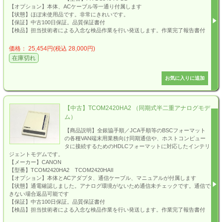
【オプション】本体、ACケーブル等一通り付属します
【状態】ほぼ未使用品です。非常にきれいです。
【保証】中古100日保証。品質保証書付
【検品】担当技術者による入念な検品作業を行い発送します。作業完了報告書付
価格： 25,454円(税込 28,000円)
在庫切れ
【中古】TCOM2420HA2 （同期式半二重アナログモデ
ム）
【商品説明】全銀協手順／JCA手順等のBSCフォーマット
の各種VAN端末用業務向け同期通信や、ホストコンピュー
タに接続するためのHDLCフォーマットに対応したインテリ
ジェントモデムです。
【メーカー】CANON
【型番】TCOM2420HA2 TCOM2420HAII
【オプション】本体とACアダプタ、通信ケーブル、マニュアルが付属します
【状態】通電確認しました。アナログ環境がないため通信未チェックです。通信で
きない場合返品可能です
【保証】中古100日保証。品質保証書付
【検品】担当技術者による入念な検品作業を行い発送します。作業完了報告書付