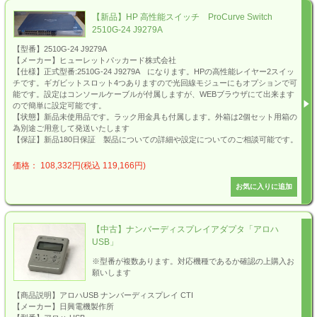
【新品】HP 高性能スイッチ ProCurve Switch
2510G-24 J9279A
【型番】2510G-24 J9279A
【メーカー】ヒューレットパッカード株式会社
【仕様】正式型番:2510G-24 J9279A になります。HPの高性能レイヤー2スイッ
チです。ギガビットスロット4つありますので光回線モジューにもオプションで可
能です。設定はコンソールケーブルが付属しますが、WEBブラウザにて出来ます
ので簡単に設定可能です。
【状態】新品未使用品です。ラック用金具も付属します。外箱は2個セット用箱の
為別途ご用意して発送いたします
【保証】新品180日保証 製品についての詳細や設定についてのご相談可能です。
価格： 108,332円(税込 119,166円)
【中古】ナンバーディスプレイアダプタ「アロハ
USB」
※型番が複数あります。対応機種であるか確認の上購入お
願いします
【商品説明】アロハUSB ナンバーディスプレイ CTI
【メーカー】日興電機製作所