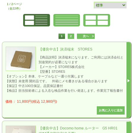
1 / 2ページ
（全22件）
1
2
次へ
【優良中古】決済端末 STORES
【商品説明】決済端末になります。ご利用には決済会社と
別途契約が必要になります
【メーカー】STORES株式会社
【型番】STORES
【オプション】本体、ケーブルなど一通り付属します
【状態】未使用 開封品です。 外箱にメモ書きがある場合があります
【保証】中古100日保証。品質保証書付
【検品】担当技術者による入念な検品作業を行い発送します。作業完了報告書付
価格： 11,800円(税込 12,980円)
【優良中古】Docomo home ルーター G5 HR01