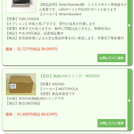
【商品説明】VertexStandard製 １２００ＭＨｚ帯無線モデ
ム装置です。LANポートとRS232Cポートがあります
【メーカー】VertexStandard
【型番】YSM-1200GN
【オプション】本体とACアダプタ 壁付け金具が付属します
【状態】本体キズがありますが、動作に問題はありません。初期化済み
【保証】中古100日保証。品質保証書付
【検品】担当技術者による入念な検品作業を行い発送します。作業完了報告書付
価格： 32,727円(税込 36,000円)
【新品】無線LANスイッチ WS2000
【型番】WS2000
【メーカー】MOTOROLA
【状態】新品未使品です
【仕様】SOHO向無線LANスイッチです
【保証】新品180日保証
価格： 81,480円(税込 89,629円)