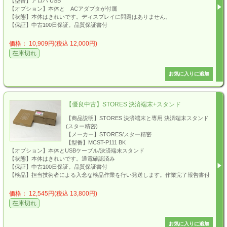
【型番】アロハ USB
【オプション】本体と ACアダプタが付属
【状態】本体はきれいです。ディスプレイに問題はありません。
【保証】中古100日保証。品質保証書付
価格： 10,909円(税込 12,000円)
在庫切れ
【優良中古】STORES 決済端末+スタンド
【商品説明】STORES 決済端末と専用 決済端末スタンド
(スター精密)
【メーカー】STORES/スター精密
【型番】MCST-P111 BK
【オプション】本体とUSBケーブル/決済端末スタンド
【状態】本体はきれいです。通電確認済み
【保証】中古100日保証。品質保証書付
【検品】担当技術者による入念な検品作業を行い発送します。作業完了報告書付
価格： 12,545円(税込 13,800円)
在庫切れ