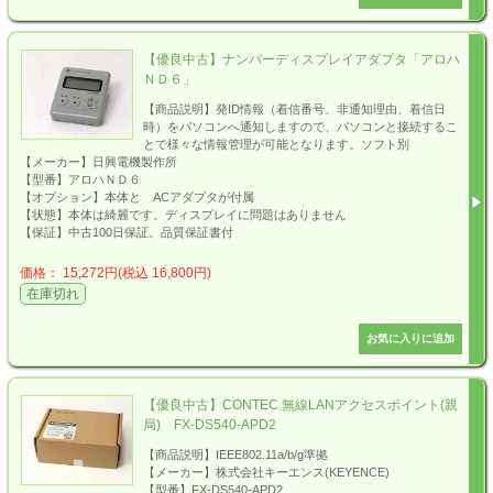
【優良中古】ナンバーディスプレイアダプタ「アロハ
ＮＤ６」
【商品説明】発ID情報（着信番号、非通知理由、着信日
時）をパソコンへ通知しますので、パソコンと接続するこ
とで様々な情報管理が可能となります。ソフト別
【メーカー】日興電機製作所
【型番】アロハＮＤ６
【オプション】本体と ACアダプタが付属
【状態】本体は綺麗です。ディスプレイに問題はありません
【保証】中古100日保証。品質保証書付
価格： 15,272円(税込 16,800円)
在庫切れ
【優良中古】CONTEC 無線LANアクセスポイント(親
局) FX-DS540-APD2
【商品説明】IEEE802.11a/b/g準拠
【メーカー】株式会社キーエンス(KEYENCE)
【型番】FX-DS540-APD2