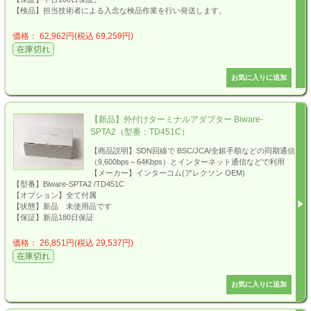
【検品】担当技術者による入念な検品作業を行い発送します。
価格： 62,962円(税込 69,259円)
在庫切れ
【新品】外付けターミナルアダプター Biware-
SPTA2（型番：TD451C）
【商品説明】SDN回線で BSC/JCA/全銀手順などの同期通信
（9,600bps～64Kbps）とインターネット通信などで利用
【メーカー】インターコム(アレクソン OEM)
【型番】Biware-SPTA2 /TD451C
【オプション】全て付属
【状態】新品 未使用品です
【保証】新品180日保証
価格： 26,851円(税込 29,537円)
在庫切れ