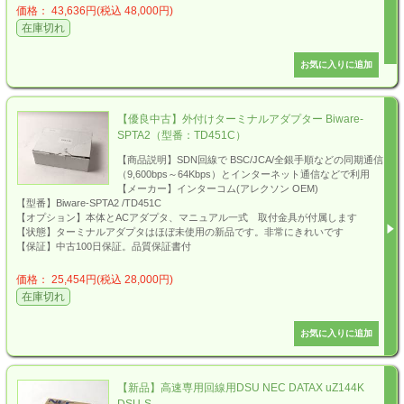
価格： 43,636円(税込 48,000円)
在庫切れ
【優良中古】外付けターミナルアダプター Biware-
SPTA2（型番：TD451C）
【商品説明】SDN回線で BSC/JCA/全銀手順などの同期通信
（9,600bps～64Kbps）とインターネット通信などで利用
【メーカー】インターコム(アレクソン OEM)
【型番】Biware-SPTA2 /TD451C
【オプション】本体とACアダプタ、マニュアル一式 取付金具が付属します
【状態】ターミナルアダプタはほぼ未使用の新品です。非常にきれいです
【保証】中古100日保証。品質保証書付
価格： 25,454円(税込 28,000円)
在庫切れ
【新品】高速専用回線用DSU NEC DATAX uZ144K
DSU-S