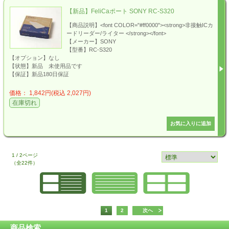
【新品】FeliCaポート SONY RC-S320
【商品説明】<font COLOR="#ff0000"><strong>非接触ICカ
ードリーダー/ライター </strong></font>
【メーカー】SONY
【型番】RC-S320
【オプション】なし
【状態】新品 未使用品です
【保証】新品180日保証
価格： 1,842円(税込 2,027円)
在庫切れ
1 / 2ページ
（全22件）
1
2
次へ
商品検索