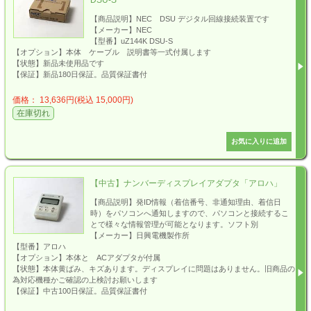
【商品説明】NEC DSU デジタル回線接続装置です
【メーカー】NEC
【型番】uZ144K DSU-S
【オプション】本体 ケーブル 説明書等一式付属します
【状態】新品未使用品です
【保証】新品180日保証。品質保証書付
価格： 13,636円(税込 15,000円)
在庫切れ
【中古】ナンバーディスプレイアダプタ「アロハ」
【商品説明】発ID情報（着信番号、非通知理由、着信日
時）をパソコンへ通知しますので、パソコンと接続するこ
とで様々な情報管理が可能となります。ソフト別
【メーカー】日興電機製作所
【型番】アロハ
【オプション】本体と ACアダプタが付属
【状態】本体黄ばみ、キズあります。ディスプレイに問題はありません。旧商品の
為対応機種かご確認の上検討お願いします
【保証】中古100日保証。品質保証書付