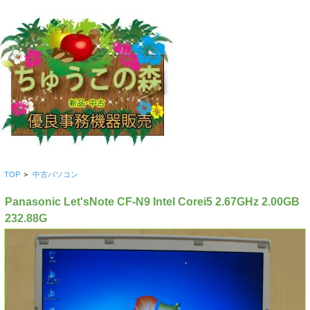
TOP
>
中古パソコン
Panasonic Let'sNote CF-N9 Intel Corei5 2.67GHz 2.00GB
232.88G