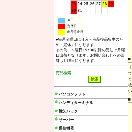
23
24
25
26
27
28
29
30
31
今日
定休日
出荷停止日
◆毎週金曜日は仕入・商品検品集中のた
め「定休」になります。
その為、木曜日15:00以降の受注は月曜
日出荷となります。お問い合わせへの回
■
答も月曜日になります。
【
商品検索
で
ま
後
い
パソコンソフト
■
ハンディターミナル
棚卸パック
サーバー
通信機器