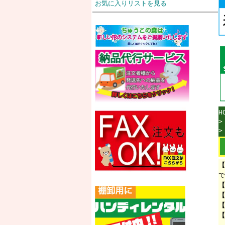
お気に入りリストを見る
H
【
で
【
【
【
【