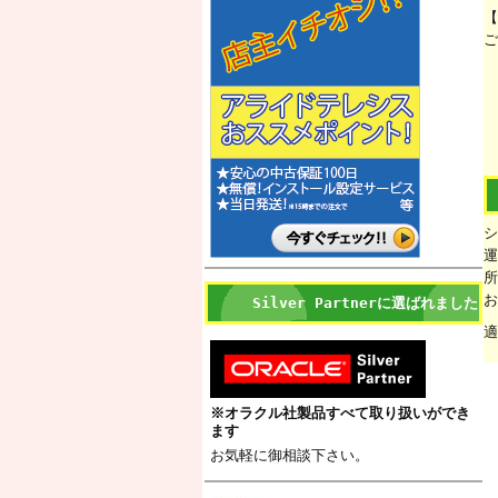
【
ご
シ
運
所
お
Silver Partnerに選ばれました
適
※オラクル社製品すべて取り扱いができ
ます
お気軽に御相談下さい。