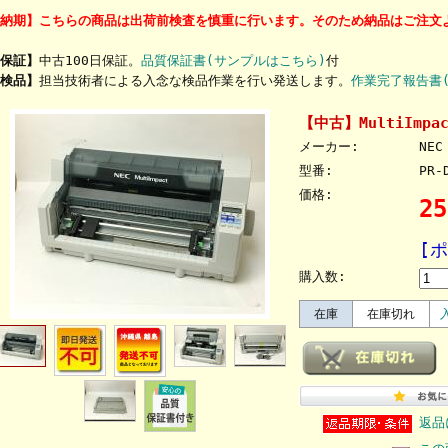
納期】こちらの商品は出荷前検査を慎重に行います。そのため納品はご注文よ
保証】
中古100日保証。
品質保証書(サンプルはこちら)
付
検品】
担当技術者による入念な検品作業を行い発送します。
作業完了報告書
【中古】MultiImpac
メーカー:
NEC
型番:
PR-
価格:
2
[
購入数:
在庫
在庫切れ
返品