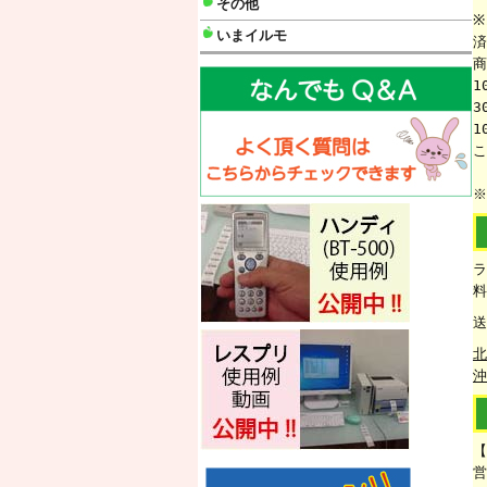
その他
※
いまイルモ
済
商
1
3
1
こ
※
ラ
料
送
北
沖
【
営