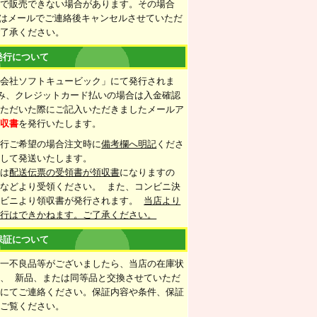
情で販売できない場合があります。その場合
たはメールでご連絡後キャンセルさせていただ
ご了承ください。
発行について
式会社ソフトキュービック」にて発行されま
み、クレジットカード払いの場合は入金確認
いただいた際にご記入いただきましたメールア
領収書
を発行いたします。
発行ご希望の場合注文時に
備考欄へ明記
くださ
梱して発送いたします。
合は
配送伝票の受領書が領収書
になりますの
などより受領ください。 また、コンビニ決
ンビニより領収書が発行されます。
当店より
発行はできかねます。ご了承ください。
保証について
万一不良品等がございましたら、当店の在庫状
、 新品、または同等品と交換させていただ
ルにてご連絡ください。保証内容や条件、保証
をご覧ください。