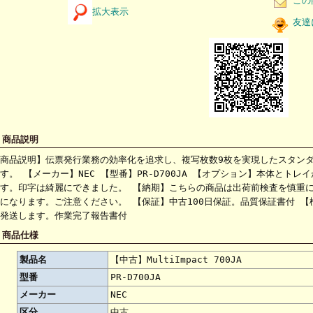
この
拡大表示
友達
 商品説明
商品説明】伝票発行業務の効率化を追求し、複写枚数9枚を実現したスタン
す。 【メーカー】NEC 【型番】PR-D700JA 【オプション】本体とト
す。印字は綺麗にできました。 【納期】こちらの商品は出荷前検査を慎重に
になります。ご注意ください。 【保証】中古100日保証。品質保証書付 
発送します。作業完了報告書付
 商品仕様
製品名
【中古】MultiImpact 700JA
型番
PR-D700JA
メーカー
NEC
区分
中古