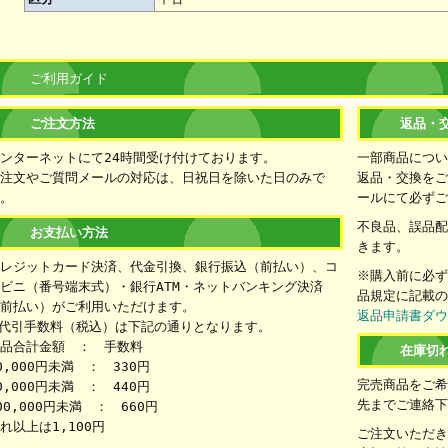
ご利用ガイド
ご注文方法
返品・
ンターネットにて24時間受け付けております。
一部商品につ
注文やご質問メールの対応は、日祝日を除いた日のみで
返品・交換をご
。
ールにて必ず
不良品、誤品
お支払い方法
きます。
レジットカード決済、代金引換、銀行振込（前払い）、コ
※購入前に必
ビニ（番号端末式）・銀行ATM・ネットバンキング決済
品規定に記載
前払い）がご利用いただけます。
返品申請書ダ
代引手数料（税込）は下記の通りとなります。
品合計金額 ： 手数料
在庫切
0,000円未満 ： 330円
完売商品をご
0,000円未満 ： 440円
先までご連絡
00,000円未満 ： 660円
れ以上は1,100円
ご注文いただ