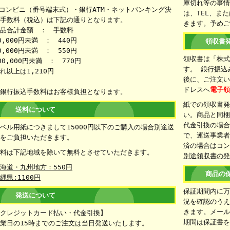
庫切れ等の事
コンビニ（番号端末式）・銀行ATM・ネットバンキング決
は、TEL、ま
手数料（税込）は下記の通りとなります。
きます。予め
品合計金額 ： 手数料
0,000円未満 ： 440円
領収書
0,000円未満 ： 550円
領収書は「株
00,000円未満 ： 770円
す。 銀行振込
れ以上は1,210円
後に、ご注文
ドレスへ
電子
銀行振込手数料はお客様負担となります。
紙での領収書
送料について
い。商品と同
代金引換の場
ベル用紙につきまして15000円以下のご購入の場合別途送
で、運送事業者
をご負担いただきます。
済の場合はコ
料は下記地域を除いて無料とさせていただきます。
別途領収書の
海道・九州地方：550円
商品の
縄県:1100円
保証期間内に
発送について
況を確認のうえ
きます。メー
クレジットカード払い・代金引換】
期間は保証書
業日の15時までのご注文は当日発送いたします。