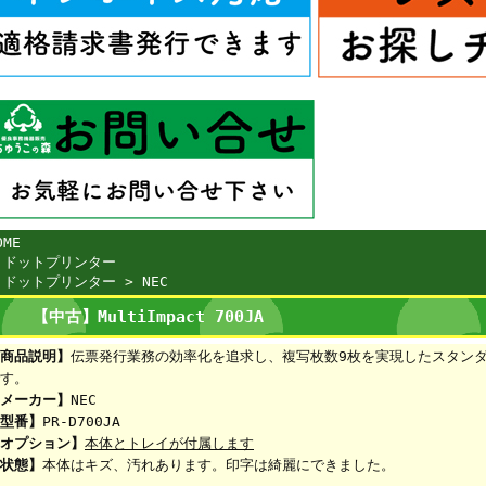
OME
>
ドットプリンター
>
ドットプリンター
>
NEC
【中古】MultiImpact 700JA
商品説明】
伝票発行業務の効率化を追求し、複写枚数9枚を実現したスタン
す。
メーカー】
NEC
型番】
PR-D700JA
オプション】
本体とトレイが付属します
状態】
本体はキズ、汚れあります。印字は綺麗にできました。