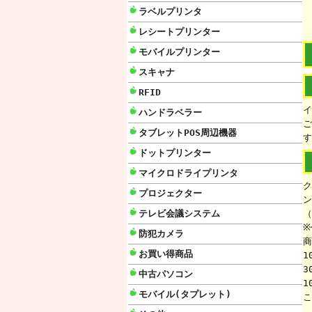
ラベルプリンタ
レシートプリンター
モバイルプリンター
スキャナ
RFID
イ
ハンドラベラー
ご
タブレットPOS周辺機器
す
ドットプリンター
マイクロドライプリンタ
ク
プロジェクター
ン
テレビ会議システム
（
※
防犯カメラ
商
お買い得商品
1
3
中古パソコン
1
モバイル(タプレット)
こ