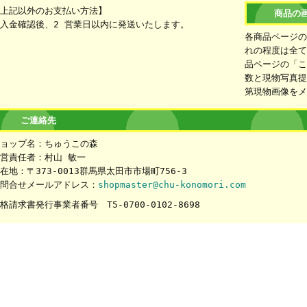
上記以外のお支払い方法】
商品の
入金確認後、2 営業日以内に発送いたします。
各商品ページ
れの程度は全
品ページの「
数と現物写真
第現物画像を
ご連絡先
ョップ名：ちゅうこの森
営責任者：村山 敏一
在地：〒373-0013群馬県太田市市場町756-3
問合せメールアドレス：
shopmaster@chu-konomori.com
格請求書発行事業者番号 T5-0700-0102-8698