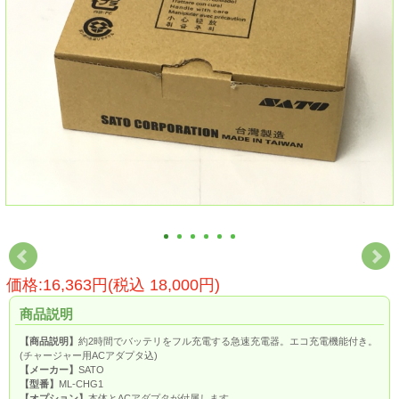
価格:16,363円(税込 18,000円)
商品説明
【商品説明】
約2時間でバッテリをフル充電する急速充電器。エコ充電機能付き。
(チャージャー用ACアダプタ込)
【メーカー】
SATO
【型番】
ML-CHG1
【オプション】
本体とACアダプタが付属します