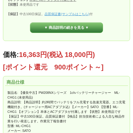
【状態】
未使用品です
【保証】
中古100日保証。
品質保証書(サンプルはこちら)
付
【検品】
担当技術者による入念な検品作業を行い発送します。
作業完了報告書(サ
ンプルはこちら)
付
▼ 商品説明の続きを見る ▼
価格:
16,363円
(税込 18,000円)
[ポイント還元 900ポイント～]
商品仕様
製品名: 【優良中古】PW208NXシリーズ 1chバッテリーチャージャー ML-
CHG1 (未使用品)
商品説明: 【商品説明】約2時間でバッテリをフル充電する急速充電器。エコ充電
機能付き。(チャージャー用ACアダプタ込) 【メーカー】SATO 【型番】ML-
CHG1 【オプション】本体とACアダプタが付属します 【状態】未使用品です
【保証】中古100日保証。品質保証書付 【検品】担当技術者による入念な検品作
業を行い発送します。作業完了報告書付
型番: ML-CHG1
メーカー: SATO