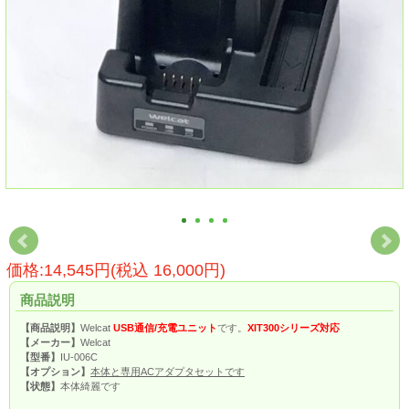
価格:14,545円(税込 16,000円)
商品説明
【商品説明】
Welcat
USB通信/充電ユニット
です。
XIT300シリーズ対応
【メーカー】
Welcat
【型番】
IU-006C
【オプション】
本体と専用ACアダプタセットです
【状態】
本体綺麗です