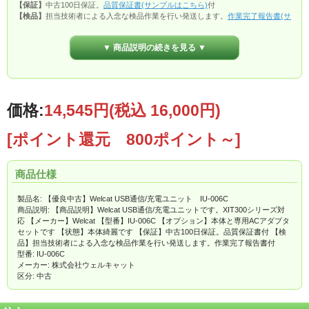
【保証】
中古100日保証。
品質保証書(サンプルはこちら)
付
【検品】
担当技術者による入念な検品作業を行い発送します。
作業完了報告書(サ
ンプルはこちら)
付
▼ 商品説明の続きを見る ▼
価格:
14,545円
(税込 16,000円)
[ポイント還元 800ポイント～]
商品仕様
製品名: 【優良中古】Welcat USB通信/充電ユニット IU-006C
商品説明: 【商品説明】Welcat USB通信/充電ユニットです。XIT300シリーズ対
応 【メーカー】Welcat 【型番】IU-006C 【オプション】本体と専用ACアダプタ
セットです 【状態】本体綺麗です 【保証】中古100日保証。品質保証書付 【検
品】担当技術者による入念な検品作業を行い発送します。作業完了報告書付
型番: IU-006C
メーカー: 株式会社ウェルキャット
区分: 中古