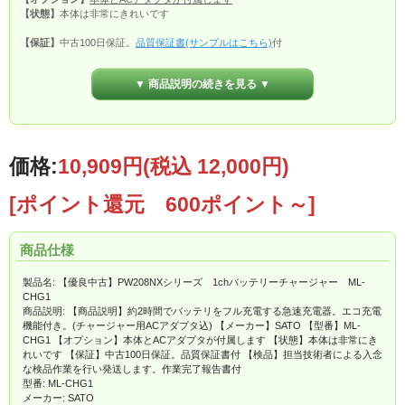
【状態】
本体は非常にきれいです
【保証】
中古100日保証。
品質保証書(サンプルはこちら)
付
【検品】
担当技術者による入念な検品作業を行い発送します。
作業完了報告書(サ
ンプルはこちら)
付
▼ 商品説明の続きを見る ▼
価格:
10,909円
(税込 12,000円)
[ポイント還元 600ポイント～]
商品仕様
製品名: 【優良中古】PW208NXシリーズ 1chバッテリーチャージャー ML-
CHG1
商品説明: 【商品説明】約2時間でバッテリをフル充電する急速充電器。エコ充電
機能付き。(チャージャー用ACアダプタ込) 【メーカー】SATO 【型番】ML-
CHG1 【オプション】本体とACアダプタが付属します 【状態】本体は非常にき
れいです 【保証】中古100日保証。品質保証書付 【検品】担当技術者による入念
な検品作業を行い発送します。作業完了報告書付
型番: ML-CHG1
メーカー: SATO