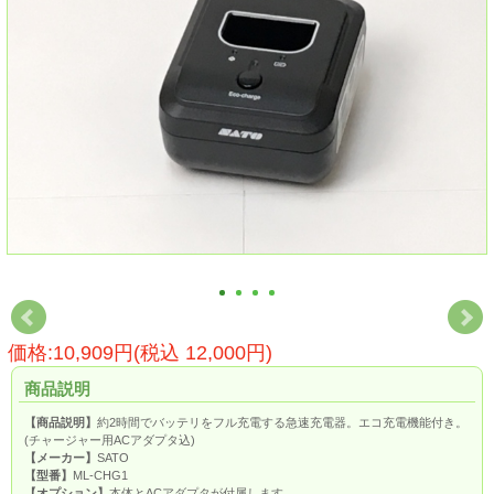
価格:10,909円(税込 12,000円)
商品説明
【商品説明】
約2時間でバッテリをフル充電する急速充電器。エコ充電機能付き。
(チャージャー用ACアダプタ込)
【メーカー】
SATO
【型番】
ML-CHG1
【オプション】
本体とACアダプタが付属します