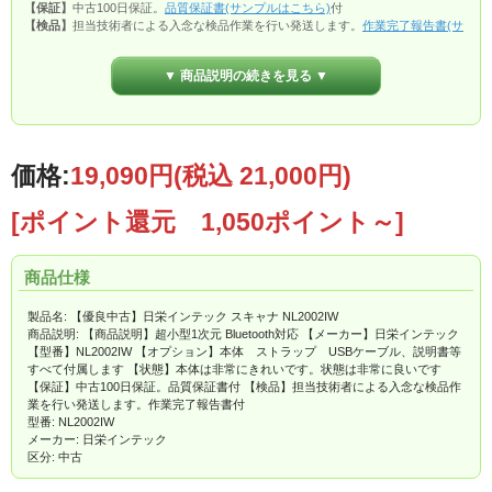
【保証】
中古100日保証。
品質保証書(サンプルはこちら)
付
【検品】
担当技術者による入念な検品作業を行い発送します。
作業完了報告書(サ
ンプルはこちら)
付
▼ 商品説明の続きを見る ▼
価格:
19,090円
(税込 21,000円)
[ポイント還元 1,050ポイント～]
商品仕様
製品名: 【優良中古】日栄インテック スキャナ NL2002IW
商品説明: 【商品説明】超小型1次元 Bluetooth対応 【メーカー】日栄インテック
【型番】NL2002IW 【オプション】本体 ストラップ USBケーブル、説明書等
すべて付属します 【状態】本体は非常にきれいです。状態は非常に良いです
【保証】中古100日保証。品質保証書付 【検品】担当技術者による入念な検品作
業を行い発送します。作業完了報告書付
型番: NL2002IW
メーカー: 日栄インテック
区分: 中古