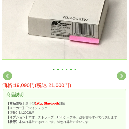
価格:19,090円(税込 21,000円)
商品説明
【商品説明】
超小型
1次元 Bluetooth
対応
【メーカー】
日栄インテック
【型番】
NL2002IW
【オプション】
本体 ストラップ USBケーブル、説明書等すべて付属します
【状態】
本体は非常にきれいです。状態は非常に良いです