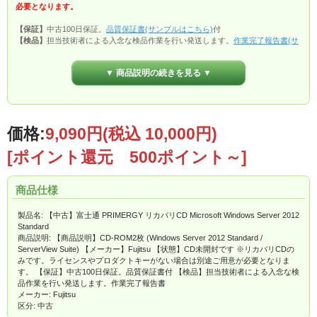
必要となります。
【保証】
中古100日保証。
品質保証書(サンプルはこちら)
付
【検品】
担当技術者による入念な検品作業を行い発送します。
作業完了報告書(サ
ンプルはこちら)
付
▼ 商品説明の続きを見る ▼
価格:
9,090円
(税込 10,000円)
[ポイント還元 500ポイント～]
商品仕様
製品名: 【中古】富士通 PRIMERGY リカバリCD Microsoft Windows Server 2012
Standard
商品説明: 【商品説明】CD-ROM2枚 (Windows Server 2012 Standard /
ServerView Suite) 【メーカー】Fujitsu 【状態】CD未開封です ※リカバリCDの
みです。ライセンスやプロダクトキーがない場合は別途ご用意が必要となりま
す。 【保証】中古100日保証。品質保証書付 【検品】担当技術者による入念な検
品作業を行い発送します。作業完了報告書
メーカー: Fujitsu
区分: 中古