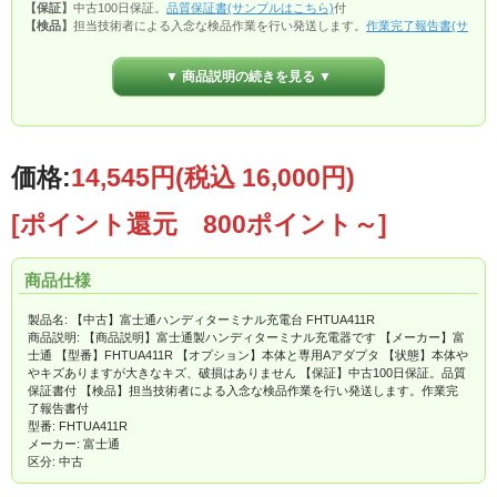
【保証】
中古100日保証。
品質保証書(サンプルはこちら)
付
【検品】
担当技術者による入念な検品作業を行い発送します。
作業完了報告書(サ
ンプルはこちら)
付
▼ 商品説明の続きを見る ▼
価格:
14,545円
(税込 16,000円)
[ポイント還元 800ポイント～]
商品仕様
製品名: 【中古】富士通ハンディターミナル充電台 FHTUA411R
商品説明: 【商品説明】富士通製ハンディターミナル充電器です 【メーカー】富
士通 【型番】FHTUA411R 【オプション】本体と専用Aアダプタ 【状態】本体や
やキズありますが大きなキズ、破損はありません 【保証】中古100日保証。品質
保証書付 【検品】担当技術者による入念な検品作業を行い発送します。作業完
了報告書付
型番: FHTUA411R
メーカー: 富士通
区分: 中古