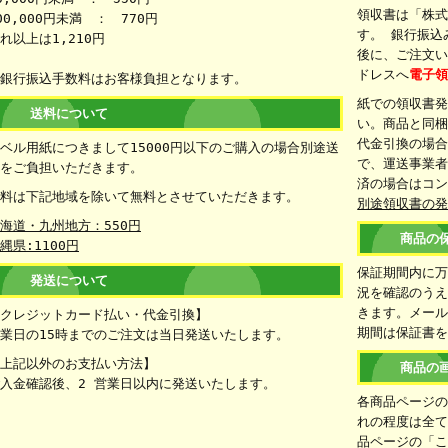
領収書は「株
00,000円未満 ： 770円
す。 銀行振込
れ以上は1,210円
後に、ご注文
ドレスへ
電子
銀行振込手数料はお客様負担となります。
紙での領収書
送料について
い。商品と同
代金引換の場
ベル用紙につきまして15000円以下のご購入の場合別途送
で、運送事業者
をご負担いただきます。
済の場合はコ
料は下記地域を除いて無料とさせていただきます。
別途領収書の
海道・九州地方：550円
商品の
縄県:1100円
保証期間内に
発送について
況を確認のうえ
きます。メー
クレジットカード払い・代金引換】
期間は保証書
業日の15時までのご注文は当日発送いたします。
上記以外のお支払い方法】
商品の
入金確認後、2 営業日以内に発送いたします。
各商品ページ
れの程度は全
品ページの「