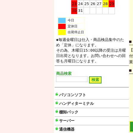
23
24
25
26
27
28
29
30
31
今日
定休日
出荷停止日
◆毎週金曜日は仕入・商品検品集中のた
■
め「定休」になります。
【
その為、木曜日15:00以降の受注は月曜
日出荷となります。お問い合わせへの回
付
答も月曜日になります。
業
■
商品検索
パソコンソフト
ハンディターミナル
棚卸パック
サーバー
通信機器