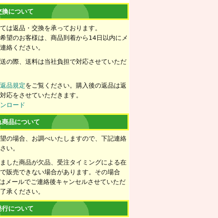
交換について
いては返品・交換を承っております。
希望のお客様は、商品到着から14日以内にメ
ご連絡ください。
配送の際、送料は当社負担で対応させていただ
ず
返品規定
をご覧ください。購入後の返品は返
の対応をさせていただきます。
ウンロード
れ商品について
希望の場合、お調べいたしますので、下記連絡
下さい。
きました商品が欠品、受注タイミングによる在
情で販売できない場合があります。その場合
たはメールでご連絡後キャンセルさせていただ
ご了承ください。
発行について