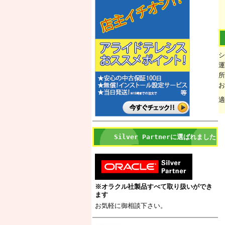
シ
運
所
お
適
Silver Partnerに選ばれました
※オラクル社製品すべて取り扱いができ
ます
お気軽に御相談下さい。