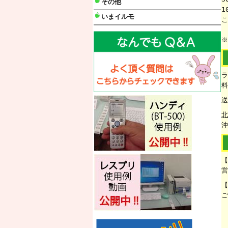
その他
1
いまイルモ
こ
※
ラ
料
送
北
沖
【
営
【
ご