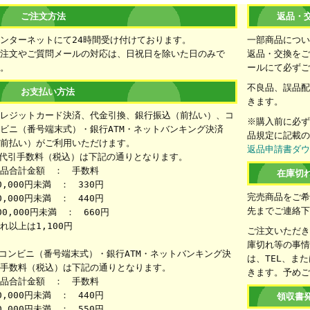
ご注文方法
返品・
ンターネットにて24時間受け付けております。
一部商品につ
注文やご質問メールの対応は、日祝日を除いた日のみで
返品・交換をご
。
ールにて必ず
不良品、誤品
お支払い方法
きます。
レジットカード決済、代金引換、銀行振込（前払い）、コ
※購入前に必
ビニ（番号端末式）・銀行ATM・ネットバンキング決済
品規定に記載
前払い）がご利用いただけます。
返品申請書ダ
代引手数料（税込）は下記の通りとなります。
品合計金額 ： 手数料
在庫切
0,000円未満 ： 330円
完売商品をご
0,000円未満 ： 440円
先までご連絡
00,000円未満 ： 660円
れ以上は1,100円
ご注文いただ
庫切れ等の事
コンビニ（番号端末式）・銀行ATM・ネットバンキング決
は、TEL、ま
手数料（税込）は下記の通りとなります。
きます。予め
品合計金額 ： 手数料
0,000円未満 ： 440円
領収書
0,000円未満 ： 550円