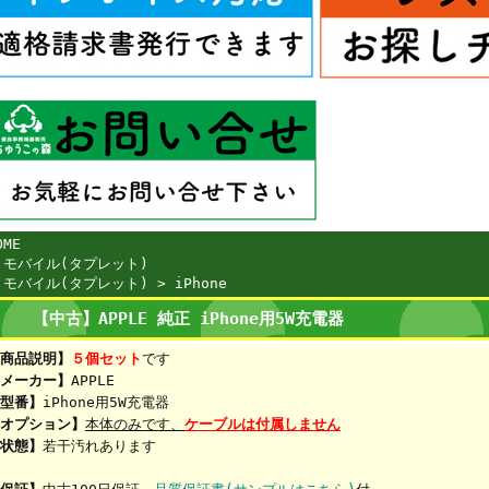
OME
>
モバイル(タプレット)
>
モバイル(タプレット)
>
iPhone
【中古】APPLE 純正 iPhone用5W充電器
商品説明】
５個セット
です
メーカー】
APPLE
型番】
iPhone用5W充電器
オプション】
本体のみです、
ケーブルは付属しません
状態】
若干汚れあります