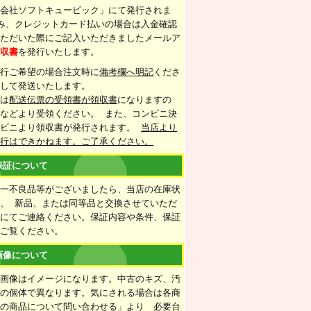
式会社ソフトキュービック」にて発行されま
み、クレジットカード払いの場合は入金確認
いただいた際にご記入いただきましたメールア
領収書
を発行いたします。
発行ご希望の場合注文時に
備考欄へ明記
くださ
梱して発送いたします。
合は
配送伝票の受領書が領収書
になりますの
などより受領ください。 また、コンビニ決
ンビニより領収書が発行されます。
当店より
発行はできかねます。ご了承ください。
保証について
万一不良品等がございましたら、当店の在庫状
、 新品、または同等品と交換させていただ
ルにてご連絡ください。保証内容や条件、保証
をご覧ください。
画像について
の画像はイメージになります。中古のキズ、汚
ての個体で異なります。気にされる場合は各商
この商品について問い合わせる」より 必要台