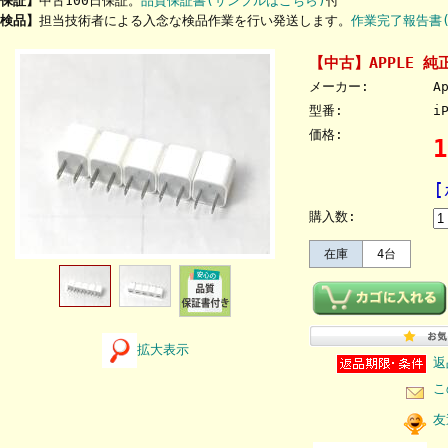
保証】
中古100日保証。
品質保証書(サンプルはこちら)
付
検品】
担当技術者による入念な検品作業を行い発送します。
作業完了報告書
【中古】APPLE 純正
メーカー:
A
型番:
i
価格:
購入数:
在庫
4台
拡大表示
返
こ
友