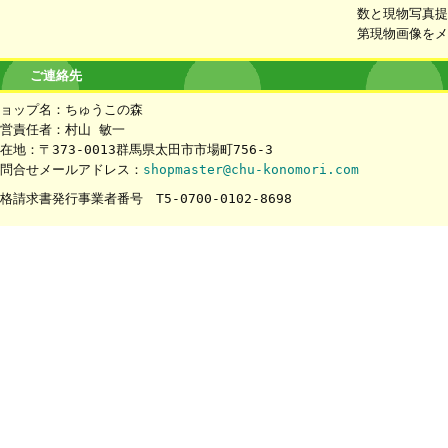
数と現物写真
第現物画像を
ご連絡先
ョップ名：ちゅうこの森
営責任者：村山 敏一
在地：〒373-0013群馬県太田市市場町756-3
問合せメールアドレス：
shopmaster@chu-konomori.com
格請求書発行事業者番号 T5-0700-0102-8698