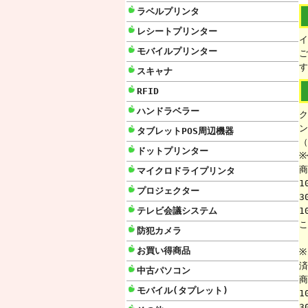
ラベルプリンタ
レシートプリンター
イ
モバイルプリンター
ご
す
スキャナ
RFID
ハンドラベラー
ク
ン
タブレットPOS周辺機器
（
ドットプリンター
※
商
マイクロドライプリンタ
1
プロジェクター
3
テレビ会議システム
1
こ
防犯カメラ
お買い得商品
※
済
中古パソコン
商
モバイル(タプレット)
1
3