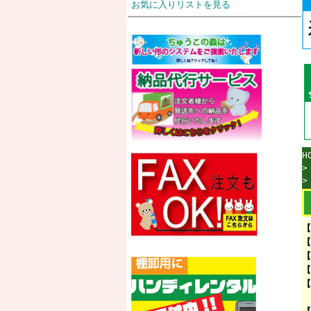
お気に入りリストを見る
H
【
【
【
【
【