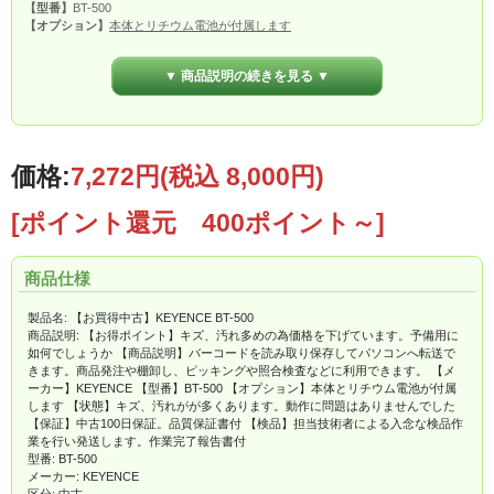
【型番】
BT-500
【オプション】
本体とリチウム電池が付属します
【状態】
キズ、汚れがが多くあります。動作に問題はありませんでした
▼ 商品説明の続きを見る ▼
【保証】
中古100日保証。
品質保証書(サンプルはこちら)
付
【検品】
担当技術者による入念な検品作業を行い発送します。
作業完了報告書(サ
ンプルはこちら)
付
価格:
7,272円
(税込 8,000円)
[ポイント還元 400ポイント～]
商品仕様
製品名: 【お買得中古】KEYENCE BT-500
商品説明: 【お得ポイント】キズ、汚れ多めの為価格を下げています。予備用に
如何でしょうか 【商品説明】バーコードを読み取り保存してパソコンへ転送で
きます。商品発注や棚卸し、ピッキングや照合検査などに利用できます。 【メ
ーカー】KEYENCE 【型番】BT-500 【オプション】本体とリチウム電池が付属
します 【状態】キズ、汚れがが多くあります。動作に問題はありませんでした
【保証】中古100日保証。品質保証書付 【検品】担当技術者による入念な検品作
業を行い発送します。作業完了報告書付
型番: BT-500
メーカー: KEYENCE
区分: 中古