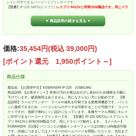
レイに印字できるバーコードプリンターです。
【型番】
IP-225 SATO(レスプリ)
レスプリ R412Vと同等OEM製品です。同じドラ
イバで動作します。
【メーカー】
KOBAYASHI
▼ 商品説明の続きを見る ▼
【仕様】
パソコンとの接続インターフェースは
USB
と
LAN接続
可能です。詳細に
つきましてはメーカーのホームページを閲覧いただくか、当社までお問い合わせ
ください。
【付属品】
本体とACアダフタ゜が付属します
【オプション】
なし
【状態】
本体に黄ばみ、シール跡があります。印字は多少の劣化がありますが、
価格:
35,454円
(税込 39,000円)
正常に印字できています
[ポイント還元 1,950ポイント～]
【保証】
中古100日保証。
品質保証書(サンプルはこちら)
付
【検品】
担当技術者による入念な検品作業を行い発送します。
作業完了報告書(サ
ンプルはこちら)
付
商品仕様
製品名: 【お買得中古】KOBAYASHI IP-225 (USB/LAN)
商品説明: 【お得ポイント】本体の汚れや黄ばみが少し多めのため価格を大幅に
下げています。破損個所はありません。気になさらない方にお勧めです。 【商
品説明】ラベルプリンター ラベルや値札を印刷できる業務用機器です。パソコ
ンに接続できるため、パソコンからのデータを印刷することが可能です。コンパ
クトですが、強固で壊れにくい設計になっています。各種サーマル用紙にキレイ
に印字できるバーコードプリンターです。 【型番】IP-225 SATO(レスプリ) レス
プリ R412Vと同等OEM製品です。同じドライバで動作します。 【メーカー】
KOBAYASHI 【仕様】パソコンとの接続インターフェースはUSBとLAN接続可能
です。詳細につきましてはメーカーのホームページを閲覧いただくか、当社まで
お問い合わせください。 【付属品】本体とACアダフタ゜が付属します 【オプシ