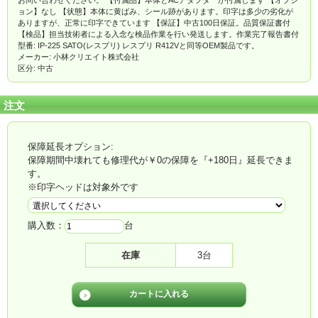
ョン】なし 【状態】本体に黄ばみ、シール跡があります。印字は多少の劣化が
ありますが、正常に印字できています 【保証】中古100日保証。品質保証書付
【検品】担当技術者による入念な検品作業を行い発送します。作業完了報告書付
型番: IP-225 SATO(レスプリ) レスプリ R412Vと同等OEM製品です。
メーカー: 小林クリエイト株式会社
区分: 中古
注文
保障延長オプション:
保障期間中壊れても修理代が￥0の保障を『+180日』延長できま
す。
※印字ヘッドは対象外です
購入数：
台
在庫
3台