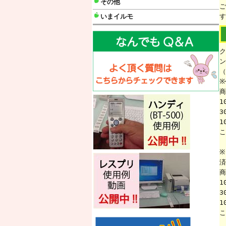
その他
ご
いまイルモ
す
ク
ン
（
※
商
1
3
1
こ
※
済
商
1
3
1
こ