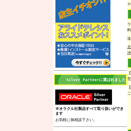
※
ラ
料
送
北
沖
【
営
Silver Partnerに選ばれました
【
ご
※オラクル社製品すべて取り扱いができ
ます
お気軽に御相談下さい。