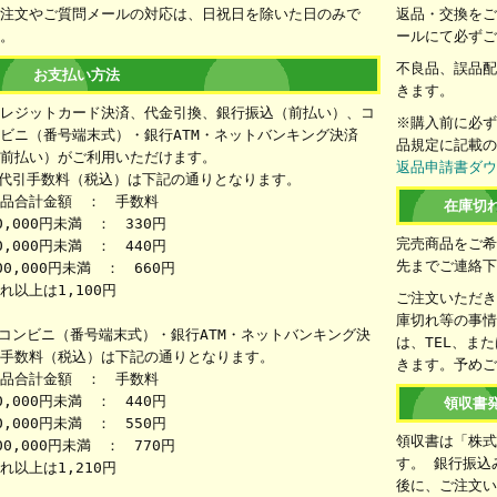
注文やご質問メールの対応は、日祝日を除いた日のみで
返品・交換をご
。
ールにて必ず
不良品、誤品
お支払い方法
きます。
レジットカード決済、代金引換、銀行振込（前払い）、コ
※購入前に必
ビニ（番号端末式）・銀行ATM・ネットバンキング決済
品規定に記載
前払い）がご利用いただけます。
返品申請書ダ
代引手数料（税込）は下記の通りとなります。
品合計金額 ： 手数料
在庫切
0,000円未満 ： 330円
完売商品をご
0,000円未満 ： 440円
先までご連絡
00,000円未満 ： 660円
れ以上は1,100円
ご注文いただ
庫切れ等の事
コンビニ（番号端末式）・銀行ATM・ネットバンキング決
は、TEL、ま
手数料（税込）は下記の通りとなります。
きます。予め
品合計金額 ： 手数料
0,000円未満 ： 440円
領収書
0,000円未満 ： 550円
領収書は「株
00,000円未満 ： 770円
す。 銀行振込
れ以上は1,210円
後に、ご注文