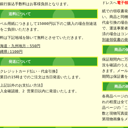
ドレスへ
電子
銀行振込手数料はお客様負担となります。
紙での領収書
送料について
い。商品と同
代金引換の場
ベル用紙につきまして15000円以下のご購入の場合別途送
で、運送事業者
をご負担いただきます。
済の場合はコ
料は下記地域を除いて無料とさせていただきます。
別途領収書の
海道・九州地方：550円
商品の
縄県:1100円
保証期間内に
発送について
況を確認のうえ
きます。メー
クレジットカード払い・代金引換】
期間は保証書
業日の15時までのご注文は当日発送いたします。
上記以外のお支払い方法】
商品の
入金確認後、2 営業日以内に発送いたします。
各商品ページ
れの程度は全
品ページの「
数と現物写真
第現物画像を