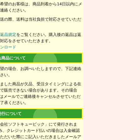
希望のお客様は、商品到着から14日以内にメ
ご連絡ください。
配送の際、送料は当社負担で対応させていただ
ず
返品規定
をご覧ください。購入後の返品は返
の対応をさせていただきます。
ウンロード
れ商品について
希望の場合、お調べいたしますので、下記連絡
下さい。
きました商品が欠品、受注タイミングによる在
情で販売できない場合があります。その場合
たはメールでご連絡後キャンセルさせていただ
ご了承ください。
発行について
式会社ソフトキュービック」にて発行されま
み、クレジットカード払いの場合は入金確認
いただいた際にご記入いただきましたメールア