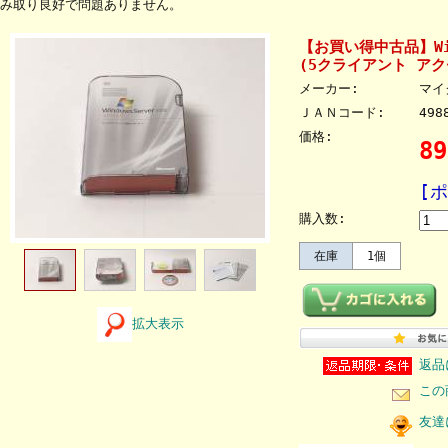
み取り良好で問題ありません。
【お買い得中古品】Windo
(5クライアント アクセ
メーカー:
マイ
ＪＡＮコード:
498
価格:
8
[
購入数:
在庫
1個
拡大表示
返品
この
友達