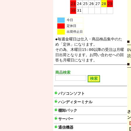
23
24
25
26
27
28
29
30
31
今日
定休日
出荷停止日
◆毎週金曜日は仕入・商品検品集中のた
■
め「定休」になります。
その為、木曜日15:00以降の受注は月曜
D
日出荷となります。お問い合わせへの回
読
答も月曜日になります。
■
商品検索
パソコンソフト
ハンディターミナル
棚卸パック
さ
ン
サーバー
【
通信機器
【