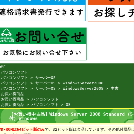
OME
>
パソコンソフト
>
パソコンソフト
>
サーバーOS
>
パソコンソフト
>
サーバーOS
>
WindowsServer2008
>
パソコンソフト
>
サーバーOS
>
WindowsServer2008
>
中古
>
お買い得商品
>
お買い得商品
>
パソコンソフト
>
お買い得商品
>
パソコンソフト
>
OS
【お買い得中古品】Windows Server 2008 Standar
付) Windows
VD-ROMは64ビット版のみ
で、32ビット版は欠品しています。その他付属品は