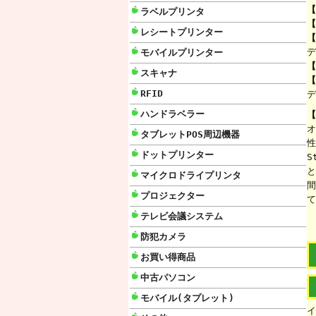
【
ラベルプリンタ
【
レシートプリンター
【
デ
モバイルプリンター
【
スキャナ
【
RFID
デ
ハンドラベラー
【
オ
タブレットPOS周辺機器
性
ドットプリンター
S
と
マイクロドライプリンタ
間
プロジェクター
て
テレビ会議システム
防犯カメラ
お買い得商品
中古パソコン
モバイル(タプレット)
イ