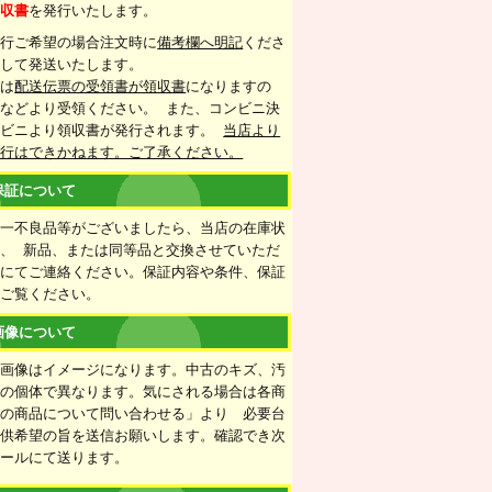
領収書
を発行いたします。
発行ご希望の場合注文時に
備考欄へ明記
くださ
梱して発送いたします。
合は
配送伝票の受領書が領収書
になりますの
などより受領ください。 また、コンビニ決
ンビニより領収書が発行されます。
当店より
発行はできかねます。ご了承ください。
保証について
万一不良品等がございましたら、当店の在庫状
、 新品、または同等品と交換させていただ
ルにてご連絡ください。保証内容や条件、保証
をご覧ください。
画像について
の画像はイメージになります。中古のキズ、汚
ての個体で異なります。気にされる場合は各商
この商品について問い合わせる」より 必要台
提供希望の旨を送信お願いします。確認でき次
メールにて送ります。