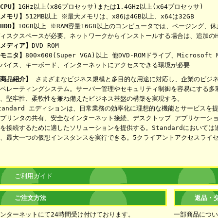
CPU】
1GHz以上(x86プロセッサ)または1.4GHz以上(x64プロセッサ)
メモリ】
512MB以上 ※最大メモリは、x86は4GB以上、x64は32GB
HDD】
10GB以上 ※RAM容量16GB以上のコンピュータでは、ページング
ィスクスペースが必要。ネットワークからインストールする場合は、追加の
メディア】
DVD-ROM
モニタ】
800×600(Super VGA)以上 他DVD-ROMドライブ、Micros
バイス、キーボード、インターネットにアクセスできる環境が必要
商品紹介】
さまざまなビジネス規模と多目的な用途に対応し、企業のビジネ
ペレーティングシステム。サーバー管理やセキュリティ制御を容易にする多
、堅牢性、柔軟性を兼ね備えたビジネス基盤の構築を実現する。
tandard エディションは、日常業務の効率化に理想的な機能とサービス
プリンタの共有、安全なインターネット接続、デスクトップ アプリケーシ
を接続するために適したソリューションを提供する。Standardにおいて
、最大一つの仮想インスタンスを実行できる。5クライアントアクセスライ
ご利用ガイド
ご注文方法
返品・
ンターネットにて24時間受け付けております。
一部商品につ