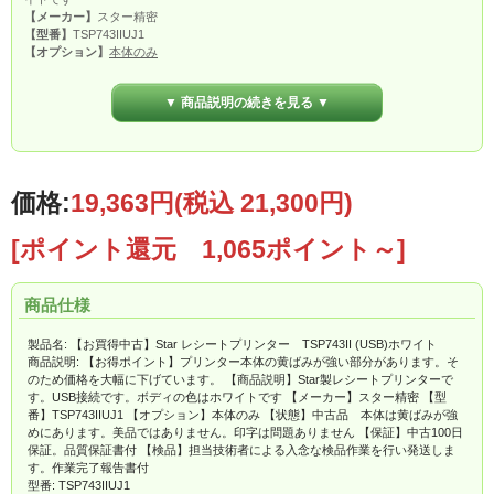
【メーカー】
スター精密
【型番】
TSP743IIUJ1
【オプション】
本体のみ
【状態】
中古品
本体は黄ばみが強めにあります。
美品ではありません。印字は
問題ありません
▼ 商品説明の続きを見る ▼
【保証】
中古100日保証。
品質保証書(サンプルはこちら)
付
【検品】
担当技術者による入念な検品作業を行い発送します。
作業完了報告書(サ
ンプルはこちら)
付
価格:
19,363円
(税込 21,300円)
[ポイント還元 1,065ポイント～]
商品仕様
製品名: 【お買得中古】Star レシートプリンター TSP743II (USB)ホワイト
商品説明: 【お得ポイント】プリンター本体の黄ばみが強い部分があります。そ
のため価格を大幅に下げています。 【商品説明】Star製レシートプリンターで
す。USB接続です。ボディの色はホワイトです 【メーカー】スター精密 【型
番】TSP743IIUJ1 【オプション】本体のみ 【状態】中古品 本体は黄ばみが強
めにあります。美品ではありません。印字は問題ありません 【保証】中古100日
保証。品質保証書付 【検品】担当技術者による入念な検品作業を行い発送しま
す。作業完了報告書付
型番: TSP743IIUJ1